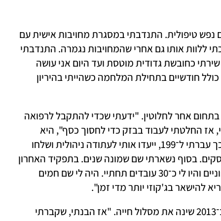
"נערה של קצוות, גם מרדנית ופרועה וגם עם נפש טיפולית. התנדבתי במסגרת מחויבות אישית עם 
ילד שסבל מפיגור שכלי ושיתוק מוחין והמשכתי ללוות אותו גם אחרי שהמחויבות נגמרה. התנדבתי 
גם במעון לילדים אוטיסטים ובמד"א. בצבא שירתי כחובשת גדודית מוטסת ועד היום אני עושה 
מילואים כסמ"פ פלוגת רפואה בחיל האוויר, כולל חודשיים בתחילת המלחמה כשהייתי בהיריון 
את הדרך למסדרונות בית החולים התחילה בתחום אחר לחלוטין. "ידעתי שכדי להתקבל לרפואה 
אצטרך להשלים בגרויות ולעשות פסיכומטרי, אז החלטתי לעבוד בבזק כדי לחסוך כסף", היא 
מספרת. "התחלתי כמוקדנית ב־144, אחר כך עברתי ל־199, ייעדו אותי לעתודה ניהולית ושלחו 
אותי ללימודי תואר ראשון בכלכלה ומנהל עסקים. בסוף נשארתי שם שמונה שנים. בתפקיד האחרון 
הייתי מנהלת המחלקה לעסקים קטנים ובינוניים והיו לי כ־30 עובדים תחתיי. היה לי שם חמים 
ריא להישאר בג'קוזי יותר מדי זמן".
שירות המילואים שלה במבצע "עמוד ענן" ב־2013 שינה את מסלול חייה. "אז הבנתי, שקברתי 