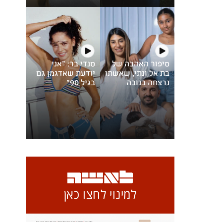
סיפור האהבה של
סנדי בר: "אני
בת אל ונתי, שאשתו
יודעת שאדגמן גם
נרצחה בנובה
בגיל 90"