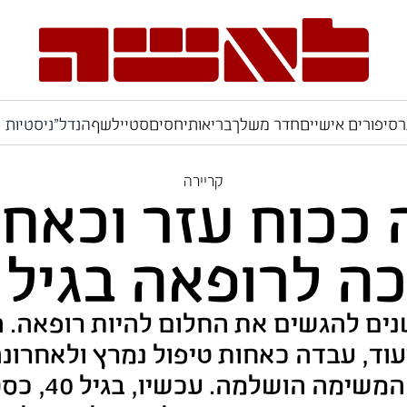
ר
סיפורים אישיים
חדר משלך
בריאות
יחסים
סטייל
שף
הנדל"ניסטיות
קריירה
ככוח עזר וכאחות
ה לרופאה בגיל 40
נים להגשים את החלום להיות רופאה. ה
יעוד, עבדה כאחות טיפול נמרץ ולאחרו
"מאמאצחיק" 