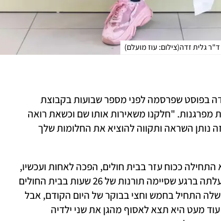
ד"ר גלית זדה
(
צילום: עוז מועלם
)
"לכל אחת יש חלום במגירה", כתבה גלית זדה בפוסט שפרסמה לפני מספר שבועות בקבוצת 
הפייסבוק "מאמאצחיק", וגרפה אלפי תגובות מפרגנות. "חלקנו משאירות אותו שם וכשאת רואה 
מישהי שהצליחה להגשים את החלום שלה, זה נותן השראה ותקווה להוציא את החלומות שלך 
הסיפור של זדה בהחלט מעורר השראה. היא התחילה ככוח עזר בבית חולים, הפכה לאחות ועכשיו, 
בגיל 40, היא רופאה. את הפוסט הוויראלי העלתה ברגע שסיימה תורנות של 26 שעות בבית החולים 
וולפסון במסגרת הסטאז' שהיא עושה. היום שלה התחיל בחמש וחצי בבוקר של היום הקודם, אבל 
צלילה למיטה אינה על סדר היום. לא כרגע. עוד מעט היא תצא לאסוף מהגן את שני ילדיה 