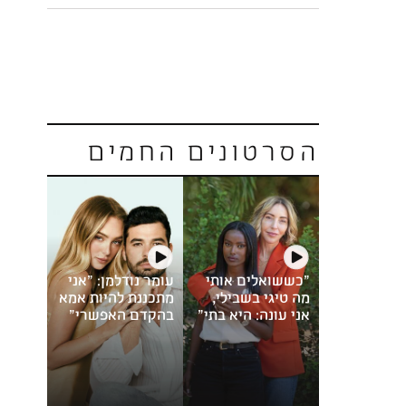
הסרטונים החמים
"כששואלים אותי
עומר נודלמן: "אני
מה טיגי בשבילי,
מתכננת להיות אמא
אני עונה: היא בתי"
בהקדם האפשרי"