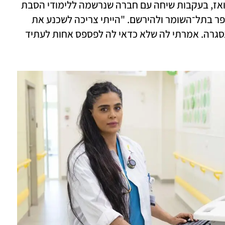
מספיק זמן את חלום הטיפול", היא אומרת. ואז, בעקבות שיחה עם חברה שנרשמה ללימודי הסבת 
אקדמאים לסיעוד, החליטה לגשת לבית הספר בתל־השומר ולהירשם. "הייתי צריכה לשכנע את 
ראשת החוג לרשום אותי, כי ההרשמה כבר נסגרה. אמרתי לה שלא כדאי לה לפספס אחות לעתיד 