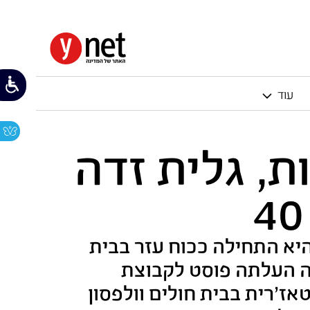
עוד
, גלית זדה
יא התחילה ככוח עזר בבית
נה העלתה פוסט לקבוצת
שבו בישרה שהמשימה הושלמה. עכשיו, בגיל 40, כסטאז'רית בבית חולים וולפסון