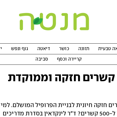
ה טבעית
תזונה
כושר
דיאטה
גוף ונפש
י
קריירה וכסף
סביבה
ת קשרים חזקה וממוקדת
ים חזקה חיונית לבניית הפרופיל המושלם. למי
כדאי להתחבר והאם באמת חשוב להגיע ל-500 קשרים? ד"ר לינקדאין בסדרת מדריכים