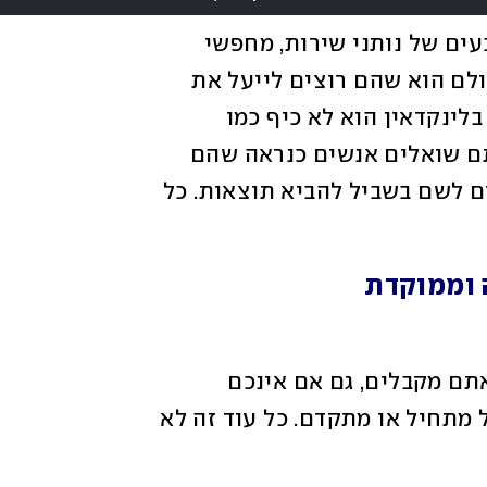
אנשים נכנסים אל הפלטפורמה הזאת בכובעים של נותני שירות, מחפשי 
עבודה או מגייסים, והמכנה המשותף של כולם הוא שהם רוצים לייעל את 
הזמן שלהם. בואו נודה על האמת, השיטוט בלינקדאין הוא לא כיף כמו 
השיטוט באינסגטרם או בטיקטוק. אם הייתם שואלים אנשים כנראה שהם 
היו מעדיפים לא להיות שם, אבל הם נכנסים לשם בשביל להביא תוצאות. כל 
אין בעיה לאשר את כל הצעות החברות שאתם מקבלים, גם אם אינכם 
מכירים את הפונים, וגם אם מדובר בפרופיל מתחיל או מתקדם. כל עוד זה לא 