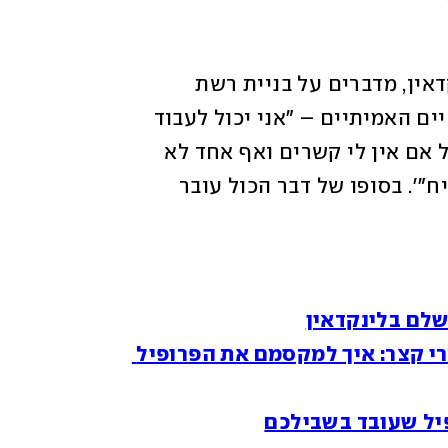
כשמדברים על הכוח של פלטפורמת הלינקדאין, מדברים על בניית רשת 
קשרים חזקה. יש שיגידו שזה קצת כמו בחיים האמיתיים – "אני יכול לעבוד 
על עצמי ולהיות הגרסה הכי טובה שלי אבל אם אין לי קשרים ואף אחד לא 
מכיר אותי, יהיה לי הרבה יותר קשה להצליח"'. בסופו של דבר הכול עובר 
מילות מפתח, תיק עבודות ואפילו סטורי קצר: איך למקסמם את הפרופיל 
פיל שעובד בשבילכם