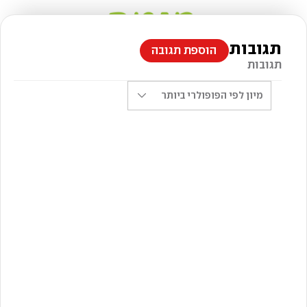
תגובות
הוספת תגובה
תגובות
מיון לפי
הפופולרי ביותר
צילום: דניאל לילה, סגנון: נעה קנריק