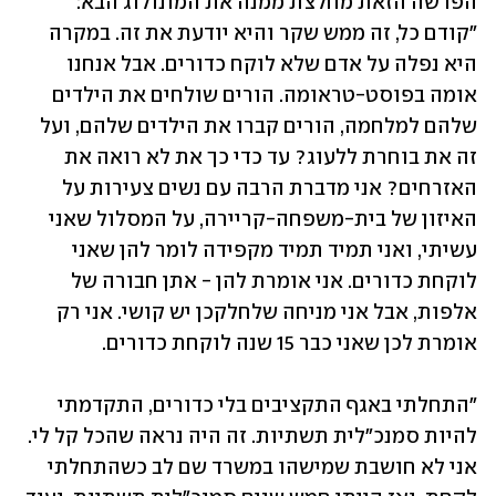
הפרשה הזאת מחלצת ממנה את המונולוג הבא: 
"קודם כל, זה ממש שקר והיא יודעת את זה. במקרה 
היא נפלה על אדם שלא לוקח כדורים. אבל אנחנו 
אומה בפוסט-טראומה. הורים שולחים את הילדים 
שלהם למלחמה, הורים קברו את הילדים שלהם, ועל 
זה את בוחרת ללעוג? עד כדי כך את לא רואה את 
האזרחים? אני מדברת הרבה עם נשים צעירות על 
האיזון של בית-משפחה-קריירה, על המסלול שאני 
עשיתי, ואני תמיד תמיד מקפידה לומר להן שאני 
לוקחת כדורים. אני אומרת להן - אתן חבורה של 
אלפות, אבל אני מניחה שלחלקכן יש קושי. אני רק 
אומרת לכן שאני כבר 15 שנה לוקחת כדורים.
"התחלתי באגף התקציבים בלי כדורים, התקדמתי 
להיות סמנכ"לית תשתיות. זה היה נראה שהכל קל לי. 
אני לא חושבת שמישהו במשרד שם לב כשהתחלתי 