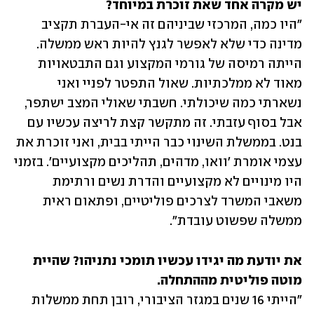
יש מקרה אחד שאת זוכרת במיוחד?

"היו כמה, המרכזי שביניהם זה אי-העברת תקציב 
מדינה כדי שלא לאפשר לגנץ להיות ראש ממשלה. 
הייתה רמיסה של גורמי המקצוע וגם התבטאויות 
מאוד לא ממלכתיות. שאול התפטר לפניי ואני 
נשארתי כמה שיכולתי. חשבתי שאולי המצב ישתפר, 
אבל בסוף עזבתי. זה מתקשר קצת לריצה עכשיו עם 
בנט. בממשלת השינוי כבר הייתי בבית, ואני זוכרת את 
עצמי אומרת 'וואו, מדהים, תהליכים מקצועיים'. בזמני 
היו מינויים לא מקצועיים והדרת נשים ורתימת 
משאבי המשרד לצרכים פוליטיים, ופתאום ראית 
ממשלה שפשוט עובדת".
את יודעת מה יגידו עכשיו תומכי נתניהו? שהיית 
מוטה פוליטית מההתחלה.

"הייתי 16 שנים במגזר הציבורי, רובן תחת ממשלות 