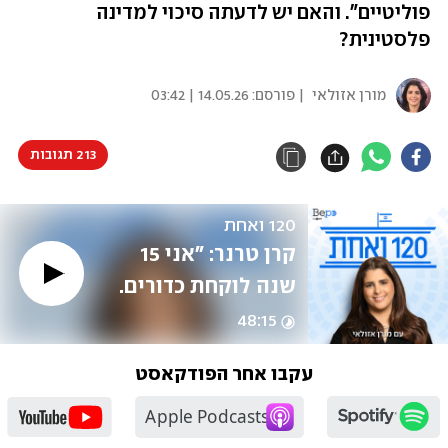
פוליטיים". והאם יש לדעתה סיכוי למדינה
פלסטינית?
מורן אזולאי
| פורסם:
14.05.26 | 03:42
213 תגובות
120 ואחת
קרן טרנר: "אני 15 
שנה לוקחת כדורים. 
המדינה הזאת 
48:15
בטראומה וסילמן 
עקבו אחר הפודקאסט
לועגת?"