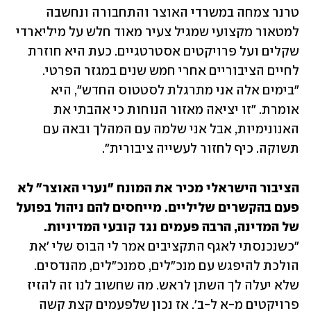
טרנר צמחה במשרדי האוצר והתחבורה ונחשבה 
למטאור מקצועי שמגיל צעיר מאוד חלש על מיליארדי 
שקלים ועל פרויקטים אסטרטגיים. כעת היא חוזרת 
לחיים הציבוריים אחרי חמש שנים במגזר הפרטי. 
"בימים אלה אני מתרגלת לסטטוס החדש", היא 
אומרת. "זו יציאה מאזור הנוחות כי אהבתי את 
האנונימיות, אבל אני שלמה עם המהלך ובאה עם 
תשוקה. כיף לחזור לעשייה ציבורית".
הציבור הישראלי מכיר את המונח "נערי האוצר" לא 
פעם בהקשרים שליליים. מייחסים להם ניהול בפועל 
של המדינה, הרבה פעמים נגד קובעי המדיניות.

"כשנכנסתי לאגף התקציבים אמר לי הבוס שלי 'את 
הולכת להיפגש עם מנכ"לים, סמנכ"לים, מהנדסים. 
שלא יעלה לך השתן לראש. מה שחשוב לנו זה להזיז 
פרויקטים מ-א ל-ב'. אז נכון שלפעמים קצת קשה 