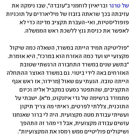
של טרנר
 ובריאיון לוחמני ב"עובדה", שבו נימקה את 
עזיבתה בכך שראתה בזבוז של מיליארדים על תוכניות 
פופוליסטיות, ואי-העברת תקציב מדינה כדי לא 
לאפשר את כניסת גנץ ללשכת ראש הממשלה.
"פוליטיקה תמיד הייתה במשרד, השאלה כמה שיקול 
מקצועי יש ועד כמה האזרח הוא במרכז", היא אומרת. 
"בתשע שנים במשרד התחבורה הרגשתי שטובת 
האזרחים באה לידי ביטוי. גם במשרד האוצר ההתחלה 
הייתה טובה. הגעתי עם שאול (מרידור, אז ראש אגף 
התקציבים, שהתפטר כמעט במקביל אליה וכיום 
מתמודד ברשימה של גדי איזנקוט, מ"א). ישבתי על 
התוכנית, צללתי לפרטים, ראיתי מה צריך תיקון 
ועשיתי עבודת מטה מקצועית. היה לי ברור שאנחנו 
עושים עבודה מקצועית, אבל די מהר זה התהפך 
ושיקולים פוליטיים ממש רמסו את המקצועיות".