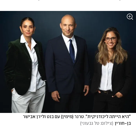
"היא הייתה ליכודניקית". טרנר (מימין) עם בנט ולירן אבישר 
בן-חורין
(
צילום: טל גבעוני
)