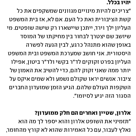
יהיו בכלל.

"צריכים להיות מינויים מגוונים שמשקפים את כל 
קשת הציבורית ואת כל העם. אם לא, אז בית המשפט 
העליון ילך וירד, ייתכן שיישארו רק שישה שופטים. מי 
שיושב שם יצטרך לבחור בין מחיקתו של המוסד 
באופן שהוא מתנהל כרגע, לבין הגעה לפשרה 
היסטורית. אני חושב שמערכת המשפט ובית המשפט 
העליון בפרט זקוקים לד"ר בקשי ולד"ר ביטון, אפילו 
יותר ממה שאני זקוק להם, כדי להשיב את האמון של 
ציבור. אנשים יראו שקולם נשמע ולא שמים איקס על 
השקפות העולם שלהם. הגיע הזמן שמועדון החברים 
הסגור הזה יגיע לסיומו".
אלרון, שטיין ואחרים הם חלק ממועדון?

"תזמיני את השופט אלרון והוא יספר לך מה הוא 
נאלץ לעבור, עם כל האמירות שהוא לא קורץ מהחומר, 