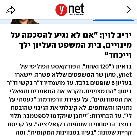
יריב לוין: "אם לא נגיע להסכמה על
מינויים, בית המשפט העליון ילך
וייכחד"
בראיון ל"120 ואחת", הפודקאסט הפוליטי של
ynet, טוען שר המשפטים שללא פשרה, יישארו
בעליון 6 שופטים בלבד. על מועמדיו ד"ר בקשי וד"ר
ביטון: "הם מצוינים, תקראי את המאמרים ותשאלי
את הסטודנטים". על עצירת הרפורמה: "כעסתי על
נתניהו והשותפים. לא קיבלתי את הגיבוי שהובטח
לי". על הבחירות: "ייתכן שיוקדמו לספטמבר. תלוי
במצב הביטחוני ובשותפות בקואליציה". על קריסת
קריית שמונה: "בעיה במנהיגות המקומית". ומה