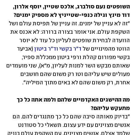
השופטים נעם סולברג, אלכס שטיין, יוסף אלרון, 
דוד מינץ וגילה כנפי-שטייניץ לא מספיק ימנים?

"זה לא עניין של ימנים. זה עניין של תפיסת עולם ושל 
השקפת עולם. אני אומר בצורה ברורה: לא אכנס את 
הוועדה לבחירת שופטים לעליון כל עוד לא יוסר 
הווטו מהמינויים של 
ד"ר בקשי וד"ר ביטון
 (אביעד 
בקשי מפורום קהלת ורפי ביטון ממכללת ספיר, 
שאותם מבקש השר למנות לעליון, מ"א), שני מועמדים 
מעולים שיש עליהם וטו רק משום שהם חושבים 
אחרת, רק משום שהם לא באים מתוך המיליה".
מה ההישגים האקדמיים שלהם ולמה אתה כל כך 
מתעקש עליהם?

"בדיוק מאותה סיבה שהם כל כך מתנגדים להם. הם 
אנשים מצוינים עם ידע עצום. תשאלי כל סטודנט 
שלמד אצלם. אנשים מצוינים, עם השקפת עולם בנויה 