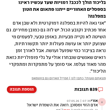
בליכוד הולך לככב? דמויות שעד עכשיו ראינו 
בספסלים האחוריים ייתנו פתאום את הטון 
במפלגה?

"אני גאה להיות במפלגה דמוקרטית ולא שבן אדם 
אחד מכתיב וקובע הכול. יש לזה גם כמובן מחירים. גם 
השיטה לא נקייה מבעיות. באופן טבעי, לפעמים מי 
שצועק יותר או עושה פעולות יותר תקשורתיות, 
נראה בציבור כמי שפועל ועושה. אבל לאורך זמן 
רואים שאנשים שנבחרו אולי על גלי פופולריות כזאת 
מהר מאוד נעלמו. אני סומך על מתפקדות ומתפקדי 
הליכוד".
מצאתם טעות? כתבו לנו | המייל האדום גם בווטסאפ
839
תגובות
הוספת תגובה
אורי
07:39 | 07.05.26
א
אדם הזוי ומסוכן. רואה את השמדת ישראל
הדמוקרטית בדיוק כמו הגרוע באויבים שלנו.