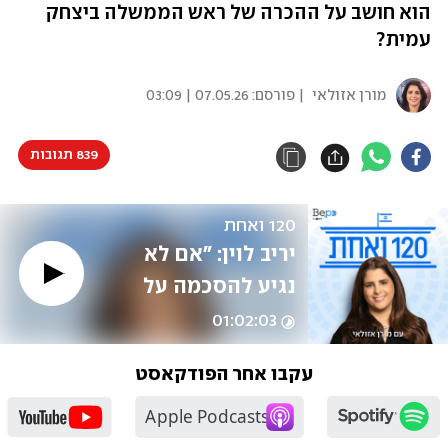
הוא חושב על ההכרה של ראש הממשלה ביצחק
עמית?
מורן אזולאי
| פורסם:
07.05.26 | 03:09
839 תגובות
120 ואחת
יריב לוין: "אם לא 
נגיע להסכמה על 
מינויים, בית המשפט 
01:02:03
העליון ילך וייכחד"
עקבו אחר הפודקאסט