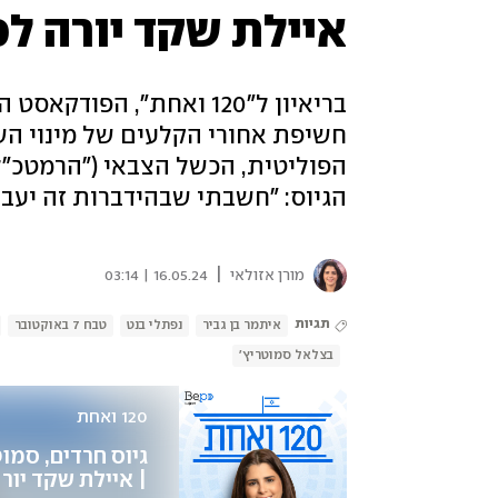
איילת שקד יורה לכ
חשיפת אחורי הקלעים של מינוי השו
הפוליטית, הכשל הצבאי ("הרמטכ"ל 
הגיוס: "חשבתי שבהידברות זה יעבו
|
מורן אזולאי
16.05.24 | 03:14
תגיות
איתמר בן גביר
נפתלי בנט
טבח 7 באוקטובר
בצלאל סמוטריץ'
120 ואחת
| איילת שקד יורה