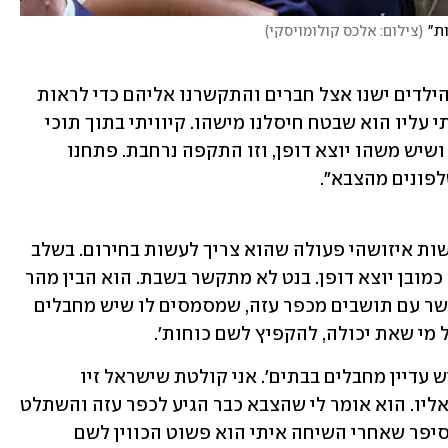
ות"
(
צילום: אלכס קולומויסקי
)
"ב-6:30 קמתי עם אופיר בעלי באזעקות. הילדים ישנו אצל חברים והתקשרנו אליהם כדי לראות 
שהם נכנסו לממ"ד. הדבר הראשון שחשבתי עליו הוא שבטח חיסלנו מישהו. קיוויתי בתוך תוכי 
שזה היה סינוואר. ואני רואה שזה ממשיך ושיש משהו יוצא דופן, וזו התקפה נרחבת. פתחנו 
לפונים מהצבא".
"כן. הוא היה צריך לנסוע לחצרים כדי לעשות איזושהי פעולה שהוא צריך לעשות בחירום. בשלב 
מסוים נפתלי בנט מתקשר אליי, שזה דבר כמובן יוצא דופן. בנט לא מתקשר בשבת. הוא הבין מהר 
מאוד שזה מלחמה. הוא אמר לי שהוא בקשר עם תושבים מכפר עזה, שמסמסים לו שיש מחבלים 
 מי שאת יכולה, להקפיץ לשם כוחות'.
"בערב בנט אומר לי: 'תקשיבי, בכפר עזה יש עדיין מחבלים בבתים'. אני קולטת שישראל זיו 
(האלוף במיל' מ"א) באזור ואני מתקשרת אליו. הוא אומר לי שהצבא כבר הגיע לכפר עזה והשתלט 
עליו. אני אומרת לו: לא, לא. בדיעבד הוא סיפר שאחרי השיחה איתי הוא פשוט הכווין לשם 