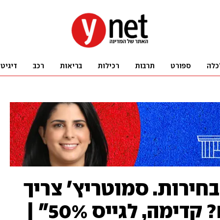
כלה
ספורט
תרבות
רכילות
בריאות
רכב
דיגיט
בחירות. סמוטריץ' צריך
חשבון נפש. חרדים? קדימה, לגייס 50%" |