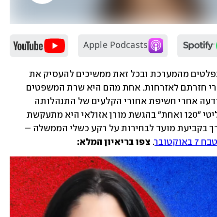
לא רבים הם הפוליטיקאים הישראלים שנפלטים מהמערכת ובכל זאת ממשיכים להעסיק את 
הציבור ולעורר בו אמוציות גם זמן רב אחרי חזרתם לאזרחות. אחת מהם היא שרת המשפטים 
, שחזרה לאחרונה לתודעה אחרי חשיפת אחורי הקלעים של התנהלותה 
למינוי שופטים. בריאיון לפודקאסט הפוליטי "120 ואחת" בהגשת מורן אזולאי היא מתעקשת 
שהייתה פועלת כך שוב, ומדברת על הצורך בקביעת מועד לבחירות על רקע כשלי הממשלה – 
בח 7 באוקטובר
. 
צפו בריאיון המלא: