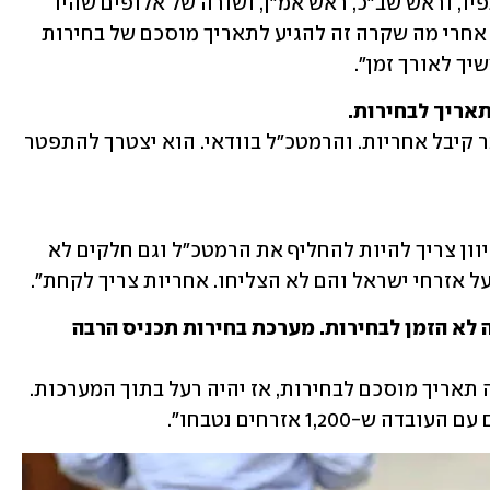
הצבא. כמובן לרמטכ"ל יש אחריות על כתפיו, וראש שב"כ, ראש אמ"ן, ושורה של אלופים שהיו 
אחראים על זה. אני חושבת שהדבר הנכון אחרי מה שקרה זה להגיע לתאריך מוסכם של בחירות 
ך לאורך זמן".
תאריך לבחירות. 
"חד-משמעית. שמעתי שבאנגלית הוא כבר קיבל אחריות. והרמטכ"ל בוודאי. הוא יצטרך להתפטר 
"אפשר לדבר על תאריך, אבל בוודאי שהכיוון צריך להיות להחליף את הרמטכ"ל וגם חלקים לא 
ל אזרחי ישראל והם לא הצליחו. אחריות צריך לקחת". 
ראש הממשלה וחלק משריו אומרים שזה לא הזמן לבחירות. מערכת בחירות תכניס הרבה 
"אני חושבת שזה בדיוק הפוך. אם לא יהיה תאריך מוסכם לבחירות, אז יהיה רעל בתוך המערכות. 
1,20 אזרחים נטבחו". 