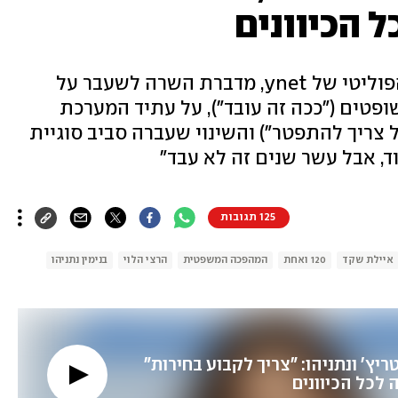
ל הכיוונים
בריאיון ל"120 ואחת", הפודקאסט הפוליטי של ynet, מדברת השרה לשעבר על
פטים ("ככה זה עובד"), על עתיד המערכת
צריך להתפטר") והשינוי שעברה סביב סוגיית
ד, אבל עשר שנים זה לא עבד"
125 תגובות
איילת שקד
120 ואחת
המהפכה המשפטית
הרצי הלוי
בנימין נתניהו
גיוס חרדים, סמוטריץ' ונתניהו: "צריך לקבוע בחירות" 
 לכל הכיוונים