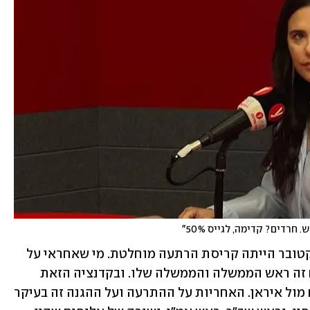
חרדים? קדימה, לגייס 50%"
על מתקפת חמאס אמרה שקד: "ב-7 באוקטובר הייתה קריסת הרתעה מוחלטת. מי שאחראי על 
ההרתעה של מדינת ישראל לאורך השנים זה ראש הממשלה והממשלה שלו. ובקדנציה הזאת 
ההרתעה פשוט קרסה, גם מול חמאס וגם מול איראן. האחריות על ההתרעה ועל ההגנה זה בעיקר 