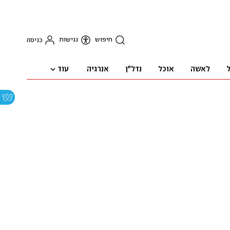
חיפוש
נגישות
כניסה
עוד
ל
לאשה
אוכל
נדל"ן
אנרגיה