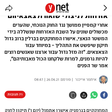
גרמניה אישרה: הקלות בהשבת
אזרחות לניצולי שואה ולצאצאיהם
אחרי קמפיין ממושך נגד החוק הנוכחי, שהערים
מכשולים שונים על השבת האזרחות שנשללה בידי
המשטר הנאצי, אישרו המחוקקים בברלין ברוב גדול
תיקון שיפשט את התהליך - במיוחד עבור
הצאצאים. "זה מזל גדול עבור ארצנו שאנשים רוצים
להיות גרמנים, למרות שלקחנו הכול מאבותיהם",
אמר שר הפנים
איתמר אייכנר
| פורסם:
26.06.21 | 08:47
71 תגובות
המחוקקים בגרמניה אישרו אתמול (יום ו') תיקון לחוק 