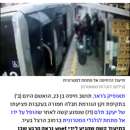
תיעוד הדחיפה אל מתחת למטרונית
(
צילום: דוברות המשטרה
)
תאופיק ג'ראר
, תושב חיפה בן 23, הואשם היום (ב') 
בתקיפת זקן הגורמת חבלה חמורה בעקבות פציעתו 
של יעקב תלם
 (71) שנפגע קשה לאחר ש
הופל על ידו 
אל מתחת לגלגלי המטרונית
 ברחוב הרצל בעיר. 
בתיעוד קשה שהגיע לידי ynet נראה הרגע שבו 