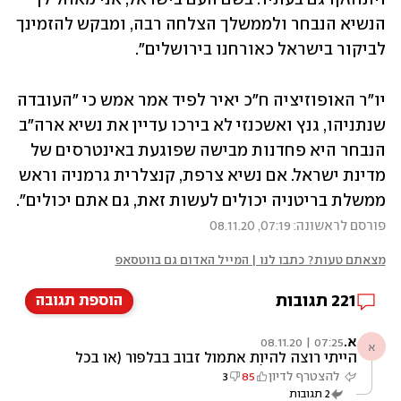
הנשיא הנבחר ולממשלך הצלחה רבה, ומבקש להזמינך 
לביקור בישראל כאורחנו בירושלים".
יו"ר האופוזיציה ח"כ יאיר לפיד אמר אמש כי "העובדה 
שנתניהו, גנץ ואשכנזי לא בירכו עדיין את נשיא ארה"ב 
הנבחר היא פחדנות מבישה שפוגעת באינטרסים של 
מדינת ישראל. אם נשיא צרפת, קנצלרית גרמניה וראש 
ממשלת בריטניה יכולים לעשות זאת, גם אתם יכולים". 
פורסם לראשונה: 07:19, 08.11.20
מצאתם טעות? כתבו לנו | המייל האדום גם בווטסאפ
221
תגובות
הוספת תגובה
א.
07:25 | 08.11.20
א
הייתי רוצה להיות אתמול זבוב בבלפור (או בכל
בית שהם היו בו) העצבים חחחחחחח נקווה שהוא
להצטרף לדיון
85
3
הבא בתור!
2
תגובות