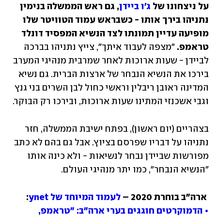
על ניצחונו של 
ג'ו ביידן
, גם ראש הממשלה בנימין 
נתניהו בירך אותו - כשבראש עמוד הטוויטר שלו 
מופיעה עדיין תמונתו לצד הנשיא המפסיד דונלד 
טראמפ. 
"מצפה לעבוד איתך", צייץ נתניהו בברכה 
לביידן - שעות ארוכות לאחר שמרבית מנהיגי המערב 
בירכו את הנשיא הנבחר של ארצות הברית. גם נשיא 
המדינה ראובן ריבלין וראשי כחול לבן השרים בני גנץ 
וגבי אשכנזי המתינו שעות ארוכות, ובירכו רק הבוקר.
בצהריים (יום ראשון), בפתח ישיבת הממשלה, חזר 
נתניהו על דבריו שפרסם בציוץ. אבל גם בהם לא כתב 
מפורשות שביידן נבחר לנשיאות - ולא כינה אותו 
"הנשיא הנבחר", כמו יתר מנהיגי העולם. 
ארה"ב בוחרת 2020 – 
לעמוד המיוחד של ynet
: 

• הדמוקרטים חוגגים בערי ארה"ב: "טראמפ, 