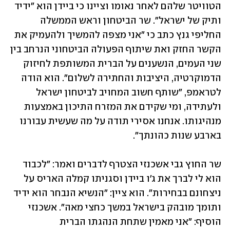
הטוויטר שלהם לאחר נאומו וציינו כי ביידן הוא "ידיד 
ותיק של ישראל". שר הביטחון וראש הממשלה 
החליפי גנץ כתב כי "אני מצפה להמשיך ולהעמיק את 
הקשר החזק ואת שיתוף הפעולה הביטחוני הנרחב בין 
שני העמים, הנשענים על הברית המשותפת לחיזוק 
הדמוקרטיה, היציבות והחתירה לשלום". הוא הודה 
לטראמפ, "שותף חשוב המחויב לביטחון ישראל 
ולעתידה, ומי שקידם את המזרח התיכון באמצעות 
מנהיגותו. אנחנו אסירי תודה על מה שעשית עבורנו 
בארבע שנות כהונתך".
שר החוץ גבי אשכנזי הצטרף לדברים ואמר: "לכבוד 
הוא לי לברך את ג'ו ביידן וסגניתו קמלה האריס על 
ניצחונם בבחירות". הוא ציין: "הנשיא הנבחר הוא ידיד 
ותומך מובהק בישראל במשך כחצי מאה". אשכנזי 
הוסיף: "אני מאמין שתחת הנהגתו הברית 