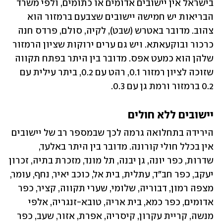
בישראל אין יישובים אדומים או כתומים, ולפי משרד 
הבריאות יש חמישה יישובים שצבעם ברמזור הוא 
צהוב. מדובר באטרש (שבט), לקיה, סולם, פרדס חנה 
כרכור ובוקעאתא. ויש גם ערים ירוקות שציון הרמזור 
שלהן הוא כמעט אפס. מדובר בין היתר בפתח תקווה 
שזוכה לציון רמזור 0.1, רהט עם 0.2, ביתר עילית עם 
0.2 ברמזור ורמת גן עם 0.3.
יישובים ללא חולים
הירידה בתחלואה גרמה לכך שבמספר רב של יישובים 
אין בכלל חולי קורונה. מדובר בין היתר באלעד, 
שדרות, כפר יונה, גן יבנה, תל מונד, מזכרת בתיה, זכרון 
יעקב, כפר חב"ד, עתלית, בית אל, כוכב יאיר, נחף, עומר, 
מצפה רמון, דבוריה, שלומי, שערי תקווה, קציר, כפר 
אדומים, כפר כמא, בית אריה, טובא-זנגריה, אלפי 
מנשה, קריית עקרון, קיסריה, אפרת, אזור, שעב, כפר 