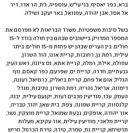
ברא, כפר יאסיף, בני עי"ש, עוספיה, ג'ת, הר אדר, דיר 
אל אסד, אבן יהודה, עמנואל, באר יעקב ושילה.
בשל סיבות משפטיות, משרד הבריאות לא מפרסם את 
המספר המדויק ביישובים שבהם בין חולה בודד ל-15 
חולים. בין הערים שבהן יש פחות מ-15 חולים: ביתר 
עילית, רמת גן, רחובות, קריית אונו, הוד השרון, 
עפולה, אילת, רמלה, קריית אתא, נס ציונה, ראש העין, 
גבעתיים, חדרה, קריית ים, שפרעם, כפר קאסם, נוף 
הגליל, אום אל פחם, קריית ביאליק, כרמיאל, רעננה, 
דימונה, אריאל, נהריה, רמת השרון, נתיבות, מגדל 
העמק, עכו, מודיעין מכבים רעות, יקנעם עילית, יבנה, 
קלנסווה, קריית שמונה, צפת, בית שאן, יהוד, טבריה, 
אור יהודה, אופקים, גבעת שמואל, קריית מוצקין, נשר, 
קריית מלאכי, מודיעין עילית, אור עקיבא, מעלות 
תרשיחא, קריית גת, טמרה, טירה, טירת הכרמל, חריש 