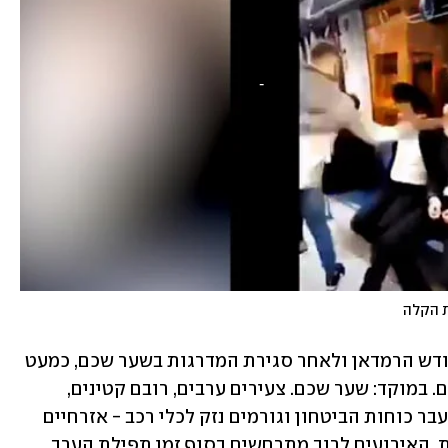
ת הקלה
עם תחילת חודש הרמדאן ולאחר סגירת המדרגות בשער שכם, כמעט 
בכל ערב מתקיימות הפרות סדר בירושלים. במוקד: שער שכם. צעירים ערבים, רובם קטינים, 
מיידים אבנים ובקבוקים, יורים זיקוקים לעבר כוחות הביטחון וגורמים נזק לכלי רכב - אזרחיים 
ומשטרתיים - במחאה על סגירת המדרגות. האירועים לרוב מתרחשים בסוף זמן תפילת הערב 