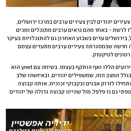
כך למשל, אמש (יום שני) פרצה קטטה בין צעירים יהודים לבין צעירים ערבים במרכז ירושלים, 
 צולמו והועלו לרשת - באחד מהם נראים ערבים מתנכלים ומכים 
רוכב אופניים חרדי שעבר במקום. במקביל, בירושלים עדים בשבוע האחרון גם להתנכלויות בעיקר 
כלפי חרדים בעיר. בין היתר, קיימת תופעה חדשה שבמסגרתה צעירים ערבים מתעדים עצמם 
טונים לטיקטוק. 
ידידיה אפשטיין, חרדי בן 15, תיעד את האירועים הללו ואף הותקף בעצמו. בשיחה עם ynet הוא 
סיפר: "יהודים עשו סוג של צעדת מחאה בגלל המצב הזה, שמשפילים יהודים, ובאיזשהו שלב 
הגיעו הערבים והתעמתו איתם. הם ישר התחילו לזרוק אבנים ובקבוקי זכוכית. אותה קבוצה 
המשיכה לתקוף עוד יהודים ואז הלכה. חטפתי גם גז פלפל, מזל שהיינו קבוצה גדולה של יהודים 