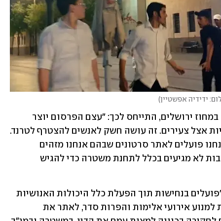
ום: ידידיה אפשטיין
)
תת-ניצב סמי מרציאנו, מפקד מרחב קדם במחוז ירושלים, התייחס לכך: "עצם הפרסום יוצר 
אווירה מסוימת בציבור ויוצר גם מוטיבציות אצל צעירים. זה עושה חשק לאנשים להצטרף לטרנד. 
הרשת החברתית היא זירה בפני עצמה. אנחנו פועלים לאתר סרטונים שבהם אנחנו מזהים 
פעולות פליליות. אחרי המקרה, פעמים רבות לא מגיעים בכלל לתחנת משטרה כדי להגיש 
מנגד, במשטרת ישראל אמרו היום כי הם "פועלים בנחישות תוך הפעלת כלל היכולות האנושיות 
והטכנולוגיות העומדות לרשותנו על-מנת למנוע אירועי אלימות והפרות סדר, לאתר את 