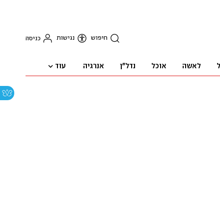
חיפוש
נגישות
כניסה
עוד
ל
לאשה
אוכל
נדל"ן
אנרגיה