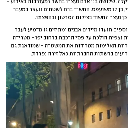
צעיר ערבי סוטר לתלמיד ישיבה ברכבת הקלה. שלושה בני אדם נעצרו בחשד למעורבות באירוע - 
שניים מהם היום - בהם גם החשוד המרכזי, בן 17 משועפט. החשוד ברח לשטחים ונעצר במעבר 
 כן נעצר החשוד בצילום הסרטון ובהפצתו. 
מאז, רצף הסרטונים רק גבר, ובסרטונים נוספים תועדו מיידים אבנים ומתיזים גז מדמיע לעבר 
חרדים. בסרטון אחר, קבוצת צעירים ערבית נצפית הולכת על פסי הרכבת ברחוב יפו - מטרידה 
שני צעירים חרדים ומאיימת עליהם. התקריות האלימות מטרידות את המשטרה - שמודאגת גם 
ועים ברשתות החברתיות כאל זירה נפרדת. 