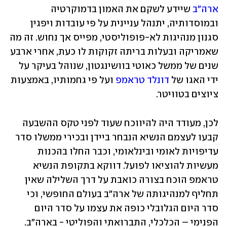
ארה"ב
 שיידע לשקם את האמון בדמוקרטיה 
ובמוסדותיה, יתנהל עניינית על פי עובדות ויפגין 
סגנון מנהיגות לא-פופוליסטי, מפייס אך נחוש. זה מה 
שאמריקה ובעלות בריתה זקוקות לו כעת, אחרי ארבע 
שנים של ממשל כאוטי בוושינגטון, שנוהל בעיקר על 
ידי האגו של 
דונלד טראמפ
 ועל פי גחמותיו, באמצעות 
ציוצים בטוויטר. 
לכן, מעודד היה להיווכח שעוד לפני טקס ההשבעה 
קבעו לעצמם הנשיא הנבחר ביידן ובכירי ממשלו סדר 
עדיפויות לאומי ובינלאומי, וכבר החלו בהכנות 
מעשיות להוציאו לפועל. דווקא בתקופת הנשיא 
טראמפ הוכח בצורה כואבת על דרך השלילה שאין 
תחליף למנהיגותה של ארה"ב בעולם החופשי, וכי 
סדר היום הגלובלי כופה את עצמו על סדר היום 
הפנימי – הכלכלי, התברואתי והפוליטי - בארה"ב. 