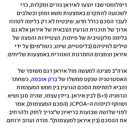
דיפלומטי שבו יוצעו לאיראן גזרים ומקלות, כדי 
לשכנעה להתקדם באמצעות משא ומתן ובשלבים 
לעבר הסכם כולל חדש, שיבטיח לא רק בלימה לטווח 
ארוך של תוכנית הגרעין הצבאית של איראן אלא גם 
בלימה סלקטיבית של פיתוח, הצטיידות והפצה של 
טילים למיניהם (בליסטיים, שיוט, כטמ"מים) על ידי 
איראן וצמצום החתרנות האזורית באמצעות שליחים. 
ארה"ב מציגה למעשה מול איראן דגם משופר של 
האסטרטגיה שנקט ממשלו של 
ברק אובמה
, כשחתר 
והביא לחתימת הסכם הגרעין בין חמש המעצמות 
וגרמניה (5+1) לבין איראן. ביידן עצמו, שהיה סגן נשיא 
ושותף לניסוח ה-JCPOA (הסכם המעצמות), אמר 
לפני שלושה שבועות בריאיון ש"צריך לחזק ולהרחיב 
את ההסכם (בין איראן למעצמות)". מודה ועוזב ירוחם.