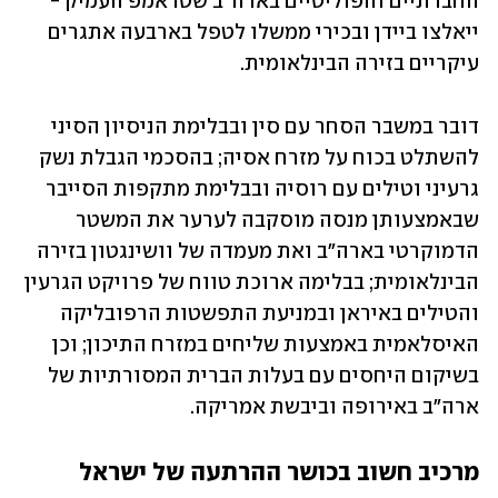
החברתיים והפוליטיים בארה"ב שטראמפ העמיק - 
ייאלצו ביידן ובכירי ממשלו לטפל בארבעה אתגרים 
עיקריים בזירה הבינלאומית.
דובר במשבר הסחר עם סין ובבלימת הניסיון הסיני 
להשתלט בכוח על מזרח אסיה; בהסכמי הגבלת נשק 
גרעיני וטילים עם רוסיה ובבלימת מתקפות הסייבר 
שבאמצעותן מנסה מוסקבה לערער את המשטר 
הדמוקרטי בארה"ב ואת מעמדה של וושינגטון בזירה 
הבינלאומית; בבלימה ארוכת טווח של פרויקט הגרעין 
והטילים באיראן ובמניעת התפשטות הרפובליקה 
האיסלאמית באמצעות שליחים במזרח התיכון; וכן 
בשיקום היחסים עם בעלות הברית המסורתיות של 
ארה"ב באירופה וביבשת אמריקה.
מרכיב חשוב בכושר ההרתעה של ישראל