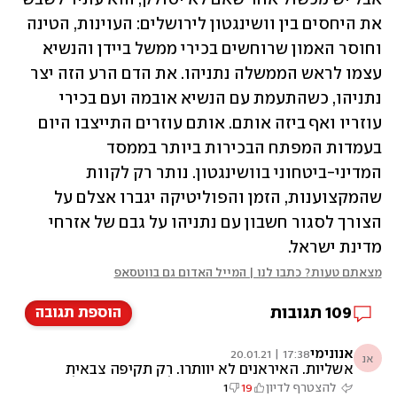
את היחסים בין וושינגטון לירושלים: העוינות, הטינה 
וחוסר האמון שרוחשים בכירי ממשל ביידן והנשיא 
עצמו לראש הממשלה נתניהו. את הדם הרע הזה יצר 
נתניהו, כשהתעמת עם הנשיא אובמה ועם בכירי 
עוזריו ואף ביזה אותם. אותם עוזרים התייצבו היום 
בעמדות המפתח הבכירות ביותר בממסד 
המדיני-ביטחוני בוושינגטון. נותר רק לקוות 
שהמקצוענות, הזמן והפוליטיקה יגברו אצלם על 
הצורך לסגור חשבון עם נתניהו על גבם של אזרחי 
מדינת ישראל. 
מצאתם טעות? כתבו לנו | המייל האדום גם בווטסאפ
109
תגובות
הוספת תגובה
אנונימי
17:38 | 20.01.21
אנ
אשליות. האיראנים לא יוותרו. רק תקיפה צבאית
כמו בעיראק שתחזיר את היכולות הגרעניות שלהם
להצטרף לדיון
19
1
עשור לאחור תשנה את המשוואה או איום צבאי על