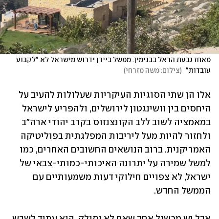
מאחז גבעת הראל בבנימין. ממשל ביידן ידרוש מישראל לא "לקבוע 
עובדות" 
(
צילום: משה מזרחי
)
אלו הן שתי הסוגיות העיקריות שעלולות להעיב על 
היחסים בין וושינגטון לירושלים, ולהפריע לישראל 
במאמציה לשוב ללב הקונצנזוס בקרב יהודי ארה"ב 
ולחזור להיות מעל ליריבות המפלגתית בפוליטיקה 
האמריקנית. ברוב הנושאים החשובים האחרים, כמו 
למשל שמירה על יתרונה האיכותי-כמותי-צבאי של 
ישראל, לא צפויים חילוקי דעות משמעותיים עם 
הממשל החדש. 
אבל יש מכשול אחד שאם לא יסולק, הוא עתיד לשבש 