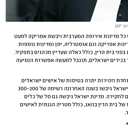
: AP
)
בבית הדין חברות 122 מדינות, כולל כמעט כל מדינות אירופה המערבית ויבשת אמריקה למעט 
ארצות הברית. בנוסף חברות בו חלק ממדינות אפריקה וגם אוסטרליה, יפן ומדינות נוספות 
באסיה. לראשי מדינה ולשרים אין חסינות בפני בית הדין, כולל כאלה שעדיין מכהנים בתפקיד. 
המשמעות היא שאם יוצאו צווי מעצר נגד בכירים ישראלים, תוגבל למעשה אפשרות הנסיעה 
ההחלטה תחייב את ישראל להיערכות מיוחדת וזהירות יתרה בטיסות של אישים ישראלים 
וקצינים בכירים לחו"ל מחשש שייעצרו. בישראל גיבשו בשנה האחרונה רשימה של 300-200 
אישים שעלולים למצוא את עצמם נדרשים לחקירה. מדינת ישראל גיבשה גם סל של כלים 
שיאפשר להתמודד עם פתיחת חקירה כזו של בית הדין בהאג, כולל מטריה הגנתית לאישים 
  