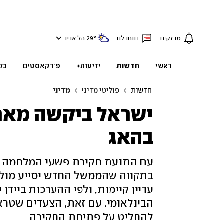
מבזקים
דווחו לנו
°
29
תל אביב
ראשי
חדשות
ידיעות+
פודקאסטים
כל
חדשות
פוליטי מדיני
מדיני
ישראל ביקשה מארה
בהאג
עם התנעת חקירת פשעי המלחמה בעז
בתקווה שהממשל החדש יסייע מול 
עדיין קיימות, ולפי ההערכות בייד
הבינלאומי. עם זאת, הצעדים שטרא
להחליט על פתיחת החקירה