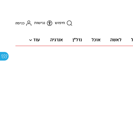
חיפוש
נגישות
כניסה
עוד
ל
לאשה
אוכל
נדל"ן
אנרגיה