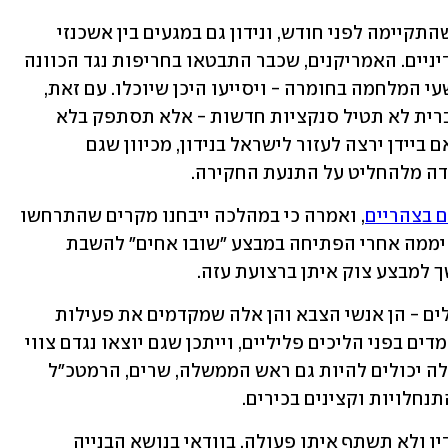
הנושא עלה גם בשיחה בין נתניהו וביידן שהתקיימה לפני חודש, ונידון גם במגעים בין אשכנזי 
למזכיר המדינה בלינקן ובין הפקידים המדיניים. האמריקנים, שכבר התבטאו בחריפות נגד הכוונה 
של האג, אמרו שהם רואים את חקירת פשעי המלחמה בחומרה - ויסייעו היכן שיוכלו. עם זאת, 
ההנחה הרווחת בישראל היא שארצות הברית לא תטיל סנקציות חדשות - אלא תסתפק בלא 
לבטל את הקיימות. כעת נותרה השאלה אם ביידן ירצה לעזור לישראל בנידון, מכיוון שגם 
דה מלהחליט על התנעת החקירה.
ם בצהריים
, ואמרה כי במהלכה ייבחנו מקרים שהתרחשו 
בעזה וביהודה ושומרון מ-13 ביוני 2014 - יממה אחרי הפתיחה במבצע "שובו אחים" להשבת 
למבצע צוק איתן ברצועת עזה. 
בעקבות הפתיחה בחקירה, גורמים ישראלים - הן אנשי הצבא והן אלה שמקדמים את פעילות 
ההתנחלויות - יוכלו למצוא את עצמם עומדים בפני הליכים פליליים, וייתכן שגם יוצאו נגדם צווי 
מעצר או צווי התייצבות. בין הבכירים האלה יכולים להיות גם ראש הממשלה, שרים, הרמטכ"ל 
נחלויות וקצינים בכירים. 
מאחר שסביר שישראל תחרים את בית הדין ולא תשתף איתו פעולה, בוודאי בנושא הבנייה 