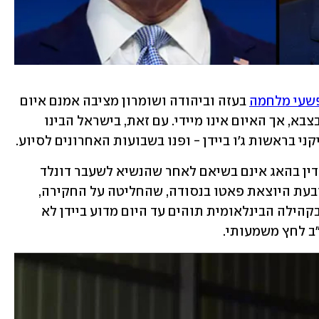
פשעי מלחמה
 בעזה וביהודה ושומרון מציבה אמנם איום 
משמעותי על אזרחים ישראלים ששירתו בצבא, אך האיום אינו מיידי. עם זאת, בישראל הבינו 
בראשות ג'ו ביידן - ופנו בשבועות האחרונים לסיוע. 
נכון להיום, היחסים בין וושינגטון לבית הדין בהאג אינם בשיאם לאחר שהנשיא לשעבר דונלד 
טראמפ הטיל סנקציות על המוסד - והתובעת היוצאת פאטו בנסודה, שהחליטה על החקירה, 
מנועה מלהיכנס לארה"ב יחד עם צוותה. בקהילה הבינלאומית תוהים עד היום מדוע ביידן לא 
ב לחץ משמעותי.