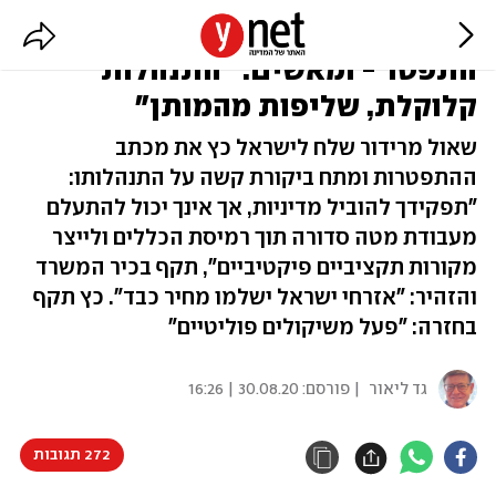
ראש אגף התקציבים במשרד האוצר
התפטר - ומאשים: "התנהלות
קלוקלת, שליפות מהמותן"
שאול מרידור שלח לישראל כץ את מכתב
ההתפטרות ומתח ביקורת קשה על התנהלותו:
"תפקידך להוביל מדיניות, אך אינך יכול להתעלם
מעבודת מטה סדורה תוך רמיסת הכללים ולייצר
מקורות תקציביים פיקטיביים", תקף בכיר המשרד
והזהיר: "אזרחי ישראל ישלמו מחיר כבד". כץ תקף
בחזרה: "פעל משיקולים פוליטיים"
גד ליאור
| פורסם:
30.08.20 | 16:26
272 תגובות