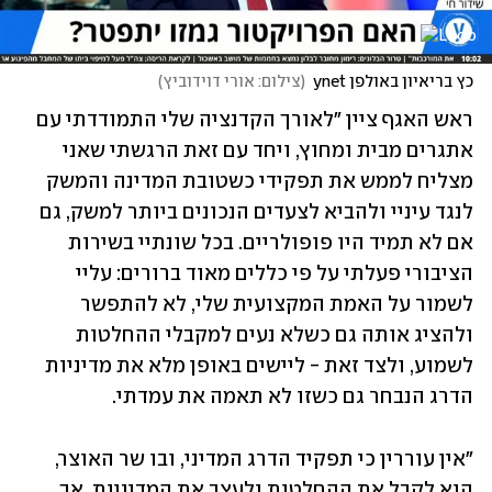
כץ בריאיון באולפן ynet
(
צילום: אורי דוידוביץ
)
ראש האגף ציין "לאורך הקדנציה שלי התמודדתי עם 
אתגרים מבית ומחוץ, ויחד עם זאת הרגשתי שאני 
מצליח לממש את תפקידי כשטובת המדינה והמשק 
לנגד עיניי ולהביא לצעדים הנכונים ביותר למשק, גם 
אם לא תמיד היו פופולריים. בכל שונתיי בשירות 
הציבורי פעלתי על פי כללים מאוד ברורים: עליי 
לשמור על האמת המקצועית שלי, לא להתפשר 
ולהציג אותה גם כשלא נעים למקבלי ההחלטות 
לשמוע, ולצד זאת - ליישים באופן מלא את מדיניות 
הדרג הנבחר גם כשזו לא תאמה את עמדתי.
"אין עוררין כי תפקיד הדרג המדיני, ובו שר האוצר, 
הוא לקבל את ההחלטות ולעצב את המדיניות. אך 