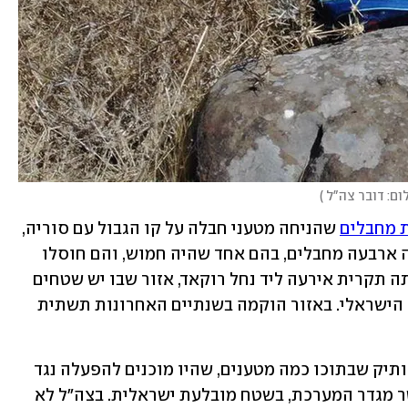
ום: דובר צה"ל 
)
ת מחבלים
 שהניחה מטעני חבלה על קו הגבול עם סוריה, 
באזור מושב אליעד שבגולן. החוליה מנתה ארבעה מחבלים, בהם אחד שהיה חמוש, והם חוסלו 
בזמן שניסו להניח את אחד המטענים. אותה תקרית אירעה ליד נחל רוקאד, אזור שבו יש שטחים 
מתים רבים שמנוצלים כנתיבי חדירה לצד הישראלי. באזור הוקמה בשנתיים האחרונות תשתית 
 באזור התקרית אז נמצאו כלי נשק ותיק שבתוכו כמה מטענים, שהיו מוכנים להפעלה נגד 
כוח צה"ל. המטענים אותרו במרחק 25 מטר מגדר המערכת, בשטח מובלעת ישראלית. בצה"ל לא 