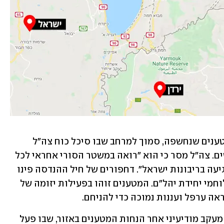
כוחות הנדסה קרבית נטרלו את זירת המטענים שנחשפה, סמוך למרחב שבו סיכל כוח צה"ל 
ניסיון הנחת מטענים לפני כשלושה חודשים. צה"ל מסר כי הוא "רואה במשטר הסורי אחראי לכל 
פעולה הנעשית בשטחו ולא יאפשר כל פגיעה בריבונות ישראל". דחפורים של חיל ההנדסה פינו 
את המטענים לאחור, והם טופלו על-ידי לוחמי יחידת יהל"ם. המטענים זוהו בפעילות יזומה של 
ראה ערפל ועננות נמוכה כדי להניחם.
פעילות נטרול המטענים התקיימה לאחר מעקב מודיעיני אחר הנחות המטענים באזור, שבו פעל 