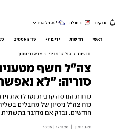
מבזקים
דווחו לנו
°
30
תל אביב
ראשי
חדשות
ידיעות+
פודקאסטים
כל
חדשות
פוליטי מדיני
צבא וביטחון
צה"ל חשף מטענים 
סוריה: "לא נאפשר 
כוחות הנדסה קרבית נטרלו את זיר
כוח צה"ל ניסיון של מחבלים בשליח
חודשים. נבדק אם מדובר בתשתית ח
|
יואב זיתון
17.11.20 | 10:36