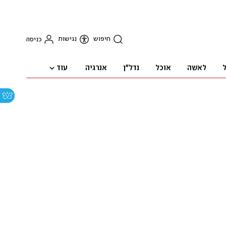
חיפוש
נגישות
כניסה
עוד
ל
לאשה
אוכל
נדל"ן
אנרגיה