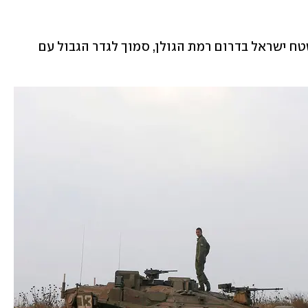
כוח צה"ל חשף הבוקר (יום ג') מטענים בשטח ישראל בדרום רמת הגולן, סמוך לגדר הגבול עם 