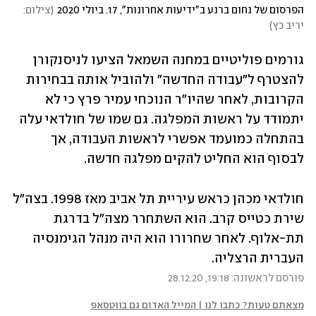
הפרסום של נחום ברנע ב"ידיעות אחרונות", 17. ביולי 2020
(
צילום: 
יריב כץ
)
גורמים פוליטיים במחנה השמאל הציעו לניסנקורן 
להצטרף ל"עבודה החדשה" ולהוביל אותה בבחירות 
הקרובות, לאחר שהיו"ר הנוכחי עמיר פרץ כי לא 
יתמודד על ראשות המפלגה. גם שמו של חולדאי עלה 
בהתחלה כמועמד אפשרי לראשות העבודה, אך 
לבסוף הוא החליט להקים מפלגה חדשה.
חולדאי מכהן כראש עיריית תל אביב מאז 1998. בצה"ל 
שירת כטייס קרב. הוא השתחרר מצה"ל בדרגת 
תת-אלוף. לאחר שחרורו הוא היה מנהל הגימנסיה 
העברית הרצליה.
פורסם לראשונה: 19:18, 28.12.20
מצאתם טעות? כתבו לנו | המייל האדום גם בווטסאפ