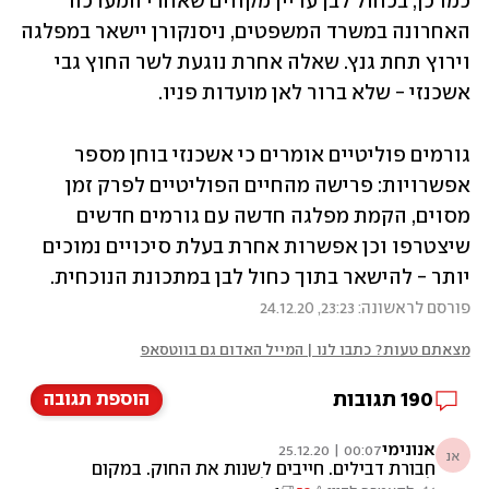
כמו כן, בכחול לבן עדיין מקווים שאחרי המערכה 
האחרונה במשרד המשפטים, ניסנקורן יישאר במפלגה 
וירוץ תחת גנץ. שאלה אחרת נוגעת לשר החוץ גבי 
אשכנזי - שלא ברור לאן מועדות פניו. 
גורמים פוליטיים אומרים כי אשכנזי בוחן מספר 
אפשרויות: פרישה מהחיים הפוליטיים לפרק זמן 
מסוים, הקמת מפלגה חדשה עם גורמים חדשים 
שיצטרפו וכן אפשרות אחרת בעלת סיכויים נמוכים 
יותר - להישאר בתוך כחול לבן במתכונת הנוכחית.
פורסם לראשונה: 23:23, 24.12.20
מצאתם טעות? כתבו לנו | המייל האדום גם בווטסאפ
190
תגובות
הוספת תגובה
אנונימי
00:07 | 25.12.20
אנ
חבורת דבילים. חייבים לשנות את החוק. במקום
לצמצם את כמות המפלגות כדי שאפשר יהיה