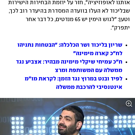
אותנו לאופוזיציה", חזר על יוזמת הבחירות הישירות 
שבליכוד לא העלו בוועדה המסדרת בהיעדר רוב לכך, 
וטען: "לגוש הימין יש 65 מנדטים, כל דבר אחר 
יתפרק".
שריון בליכוד ושר הכלכלה: "הבטחות נתניהו 
לח"כ קארה מימינה"
ח"כ עמיחי שיקלי מימינה מבהיר: אצביע נגד 
ממשלה עם המשותפת ומרצ
לפיד ובנט במרוץ נגד הזמן: לקראת מו"מ 
אינטנסיבי להרכבת ממשלה