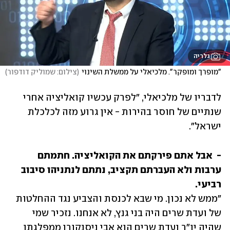
גלריה
"מופרך ומופקר". מלכיאלי על ממשלת השינוי
(
צילום: שמוליק דודפור
)
לדבריו של מלכיאלי, "לפרק עכשיו קואליציה אחרי 
שנתיים של חוסר בהירות - אין גרוע מזה לכלכלת 
ישראל".
-  אבל אתם פירקתם את הקואליציה. חתמתם 
ערבות ולא העברתם תקציב, נתתם לנתניהו סיבוב 
רביעי.

"ממש לא נכון. מי שבא לכנסת והצביע נגד ההחלטות 
של ועדת שרים היה בני גנץ, לא אנחנו. נזכיר שמי 
שהיה יו"ר ועדת שרים הוא אבי ניסנקורן ממפלגתו 