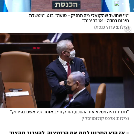
"מי שחושב שהקואליציה תחזיק - טועה". בנט: "ממשלת 
חירום רחבה - או בחירות"
(
צילום: ערוץ כנסת
)
"נתניהו היה ממלא את ההסכם, החוק חייב אותו. גנץ אשם בפירוק"
(
צילום: אלכס קולומויסקי
)
- אז הוא התכוון לתת את הרוטציה, להעביר תקציב, 