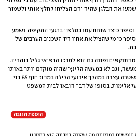
"רצתי במהירות לכיוון הבית של אמא שלי כאשר ההמון רודף אחרי וזורק חפצים ובועט בי. נפלתי 
והתחילו לדקור אותי. יש שכנים טובים ששמעו את הבלגן שהיה והם הצליחו לחלץ אותי ולשמור 
מוקדם יותר היום התראיין אחיו, אלרועי, וסיפר כיצד שוחח עמו בטלפון ברגעי התקיפה, ושמע 
קריאות 'איטבח אל יהוד' של ההמון. הוא סיפר כי מי שהציל את אחיו היו השכנים הערבים של 
ת. 
בשל אובדן השליטה על הרכב, נדרס אחד מהתוקפים ופונה גם הוא למרכז הרפואי גליל בנהריה. 
המשטרה עדיין לא עצרה את החשודים במעשה, וגם לא במעשה הלינץ' שהיה מוקדם יותר באותו 
ערב, ובו נפצע קשה אלעד ברזילי (37). המשטרה עצרה במהלך אירועי הלילה במחוז חוף 85 בני 
אדם שהיו מעורבים בהתפרעויות ובאירועי אלימות. בסופו של דבר הובאו לבית המשפט 
הוספת תגובה
ת חופשיים במדינתם מה שקורה במדינה הוא ביזיון וביבי הוא האשם