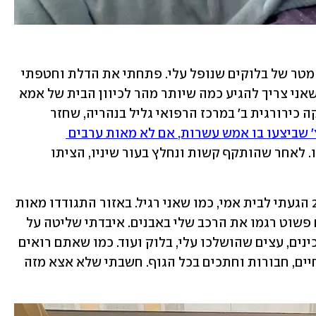
"חשבתי שאני לא אצא מזה בחיים. ראיתי מטר של בלוקים שנופל עלי. פתחתי את הדלת וחטפתי 
בלוקים על הפרצוף מטווח אפס. אמרתי שאני צריך להגיע כמה שיותר מהר לכיוון הבית של אמא 
שלי, ככה יצילו אותי", כך, ממיטתו במחלקה כירורגית ב' במרכז הרפואי גליל בנהריה, שחזר 
י את הלינץ' שביצעו בו אמש עשרות, אם לא מאות ערבים 
 ברחובות שכונת וולפסון בעכו. לאחר שהותקף קשות ונחלץ בעור שיניו, הציתו 
ג'נשווילי אמר: "אתמול סמוך לשעה 21:00 הגעתי לבית אמי, כמו שאני רגיל. באזור התגודדו מאות 
ערבים, כשהם ראו רכב עם דגל ישראל הם פשוט רגמו את הרכב שלי באבנים. איבדתי שליטה על 
הרכב ויצאתי ממנו, ואז התחיל הלינץ'. סכינים, עצים שהושלכו עלי, בלוק ועוד. כמו שאתם רואים 
אני סובל מחתכים, שבר באף ובעצמות לחיים, חבורות וחתכים בכל הגוף. חשבתי שלא אצא מזה 