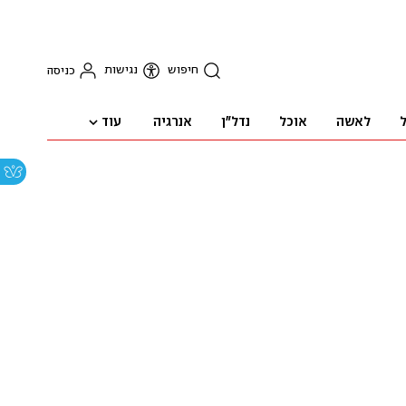
חיפוש
נגישות
כניסה
עוד
ל
לאשה
אוכל
נדל"ן
אנרגיה