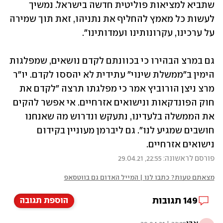
שתביא למציאות פוליטית חדשה בישראל. נמשיך 
לעשות כל מאמץ להחליף את נתניהו, זאת תוך שמירה 
על ערכינו, עקרונותינו ועמדותינו".
גם במרצ הבהירו כי בכוונתם לקדם נושאים, שמפלגות 
הימין ב"ממשלת שינוי" עתידית לא יהססו לקדם. יו"ר 
מרצ ניצן הורוביץ אמר כי מפלגתו תרצה "לקדם את 
חוק הפונדקאות ונישואים אזרחיים. אי אפשר להקים 
את הממשלה בלעדינו, נתעקש ונדרוש מה שאנחנו 
חושבים שמגיע לנו". גם ליברמן מעוניין בקידום 
נישואים אזרחיים.
פורסם לראשונה: 22:55, 29.04.21
מצאתם טעות? כתבו לנו | המייל האדום גם בווטסאפ
149
תגובות
הוספת תגובה