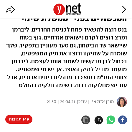
האידאולוגיה והתיקים: אלו
המכשולים בפני "ממשלת שינוי"
בנט רוצה להשאיר פתח לכניסת החרדים, ליברמן
ומרצ רוצים לקדם נישואים אזרחיים. גנץ בטוח
שיישאר שר הביטחון, גם סער מעוניין בתפקיד. שקד
שומרת על שתיקה ורוצה את תיק המשפטים,
בכחול לבן מבקשים לשמור אותו לעצמם. ליברמן
מועמד מוביל לתיק האוצר, אך יש מי שמסתייג.
צוותי המו"מ בגוש כבר מנהלים דיונים ארוכים, אבל
עוד יש מחלוקות רבות. רשימה חלקית בהחלט
מורן אזולאי
| עודכן:
29.04.21 | 21:30
149 תגובות