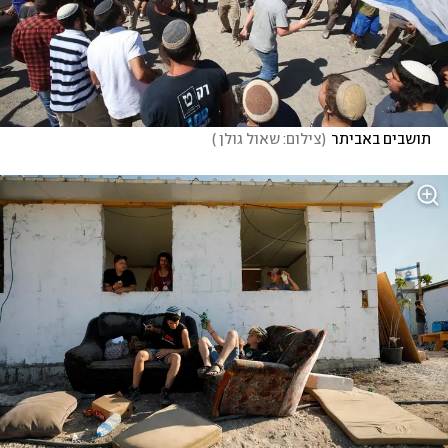
תושבים באביתר
(
צילום: שאול גולן 
)