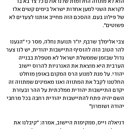
הוא לא מתווה החלומות שלנו אולם כל צד בא בו 
לקראת השני למען אחדות ישראל בימים קשים אלו 
של פילוג בעם. ההסכם הזה מחייב אותנו לצעדים לא 
פשוטים". 
צבי אלימלך שרבף, יו"ר תנועת נחלה, מסר כי "הגענו 
להר הטוב הזה להוסיף התיישבות יהודית, יש לנו צער 
גדול שבזמן שממשלת ישראל לא מטפלת בבנייה 
הערבית היא מוצאת את האנרגיות להרוס יישוב 
יהודי. על מנת למנוע הרס המקום באופן מוחלט 
החלטנו לקבל את המתווה ואנו מאמינים שמתווה זה 
יקדם התיישבות יהודית ממלכתית על ההר ובעזרת 
השם יהיה פתח להתיישבות יהודית רחבה בכל מרחבי 
יהודה ושומרון"
דניאלה וייס, ממקימות היישוב, אמרה: "קיבלנו את 