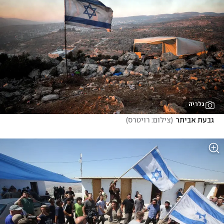
גלריה
 גבעת אביתר
(
צילום: רויטרס
)