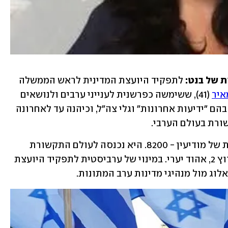
ת של בנט:
 לתפקיד היועצת המדינית לראש הממשלה 
איר
 (41), ששימשה כפרשנית לענייני ערבים ולנושאים 
ערביים-ביטחוניים במספר כלי תקשורת, בהם "ידיעות אחרונות" וגלי צה"ל, וכיהנה עד לאחרונה 
ורת בעולם הערבי. 
את שירותה הצבאי עשתה ביחידת העילית של מודיעין - 8200. היא נכנסה לעולם התקשורת 
כשעבדה עם הפרשן לענייני ערבים של ערוץ 2, אהוד יערי. במינוי של ערביסטית לתפקיד היועצת 
לוג מול מנהיגי מדינות ערב המתונות.