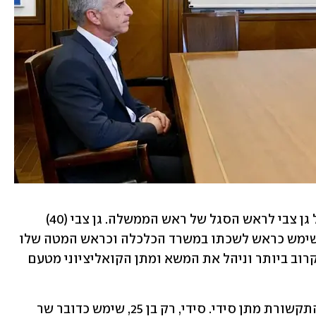
לצד מינוי מאיר הודיע בנט גם על מינוי טל גן צבי לראש הסגל של ראש הממשלה. גן צבי (40) 
מלווה את בנט מאז כניסתו לפוליטיקה ושימש כראש לשכתו במשרד הכלכלה וכראש המטה שלו 
במשרד החינוך. הוא נחשב לאיש אמונו הקרוב ביותר וניהל את המשא ומתן הקואליציוני מטעם 
לתפקיד דובר ראש הממשלה מונה יועץ התקשורת מתן סידי. סידי, רק בן 25, שימש כדובר שר 