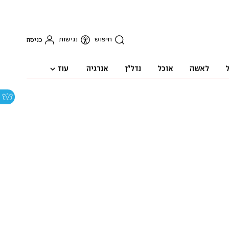
חיפוש
נגישות
כניסה
עוד
ל
לאשה
אוכל
נדל"ן
אנרגיה