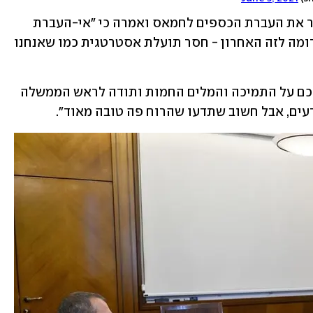
היא הגנה על ההחלטה הישראלית לאפשר את העברת הכספים לחמאס ואמרה כי "אי-העברת 
הכסף בשעתו הייתה גוררת סבב לחימה דומה לזה האחרון - חסר תועלת אסטרטגית כמו שאנחנו 
לאחר המינוי כתבה בטוויטר: "תודה לכולכם על התמיכה והמלים החמות ותודה לראש הממשלה 
דעים, אבל חשוב שתדעו שהרוח פה טובה מאוד".