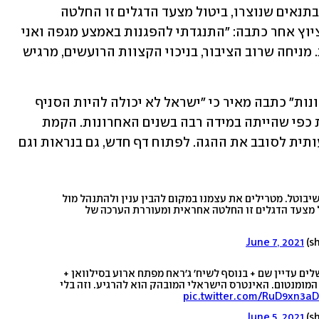
ולהתנהל מול האויב כאיש אחד. עם זאת, בתנאים שנוצרו, ביטול מצעד הדגלים זו החלטה 
אחראית ומעוררת הערכה של נתניהו". בציוץ אחר כתבה: "התנגדתי להפגנות באמצע מגפה ואני 
חושבת שמצעד הדגלים עכשיו הוא טעות. מניחה שרוב הציבור, בניכוי הקצוות הרועשים, מרגיש 
באחד המאמרים שפרסמה ב"ידיעות אחרונות" כתבה מאיר כי "ישראל לא יכולה להיות הסניף 
המזרח-תיכוני של המפלגה הרפובליקנית כפי שהייתה במידה רבה בשנים האחרונות. הקמת 
הממשלה החדשה מהווה הזדמנות משמעותית לסובב את ההגה. לפתוח דף חדש, גם בנראות וגם 
בוטל. מטרילים את עצמנו במקום להבין ענין ולהתנהל מול
ל מצעד הדגלים זו החלטה אחראית ומעוררת הערכה של
June 7, 2021
לים עדיין שם + בנוסף לשיח׳ ג׳ראח מפתח ארוע בסילוואן +
ומנטום. האינטרס הישראלי המובהק הוא להרגיע. וזה בלי
pic.twitter.com/RuD9xn3a
June 5, 2021