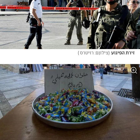
זירת הפיגוע
(
צילוןם: רויטרס 
)