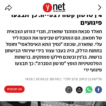
"נסיך התא האיסלאמי" וחברו רצחו
4 | סרטון קשה לצפייה: כך תבצעו
פיגועים
חאלד סבאח ומוהנד שחאדה, חברי הזרוע הצבאית
של חמאס, הם המחבלים שביצעו את הטבח ליד
עלי. שחאדה, שכונה "נסיך התא האיסלאמי" וחוסל
בתחנת הדלק, היה בעבר עצור בידי שירותי הביטחון
ברשות. בג'נין ובשכם חילקו ממתקים. ברשתות
הפלסטיניות הופץ "סרטון הסברה": כך תבצעו
פיגועי ירי
אלישע בן קימון
,
עינב חלבי
| פורסם:
20.06.23 | 14:59
26 תגובות