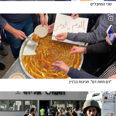
שני המחבלים
"דם תחת דם". חגיגות בג'נין