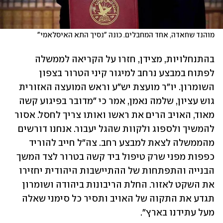
מוהנד שחאדה, אחד המחבלים. כונה "נסיך התא האיסלאמי"
בהתנחלויות, מצידן, חזרו על הקריאה לממשלה 
לפתוח במבצע נרחב למיגור קיני הטרור בצפון 
השומרון. יו"ר מועצת יש"ע וראש המועצה האזורית 
גוש עציון, שלמה נאמן, אמר כי "מדובר בפיגוע קשה 
מאוד, האויב הרים את ראשו ואותו צריך לחסל. אסור 
להמשיך ולספוג ולקוות שהגל יעבור. אנחנו דורשים 
מהממשלה לצאת למבצע רחב. צה"ל חייב להוריד 
כפפות מפני שרק טיפול ביד קשה בטרור לצד המשך 
הבנייה והתפתחות של ההתיישבות היהודית יחזירו 
את השקט לאזור. החלת הריבונות ביהודה ושומרון 
תגדע את התקוה של האויב ותסיר כל סימני שאלה 
מעל עתידנו בארץ".