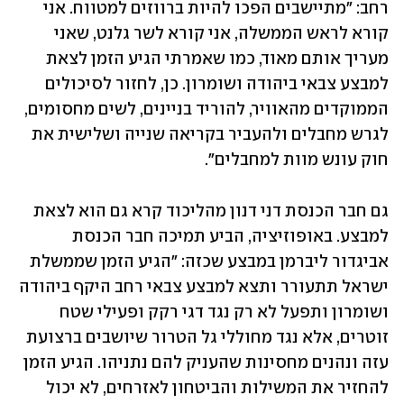
רחב: "מתיישבים הפכו להיות ברווזים למטווח. אני 
קורא לראש הממשלה, אני קורא לשר גלנט, שאני 
מעריך אותם מאוד, כמו שאמרתי הגיע הזמן לצאת 
למבצע צבאי ביהודה ושומרון. כן, לחזור לסיכולים 
הממוקדים מהאוויר, להוריד בניינים, לשים מחסומים, 
לגרש מחבלים ולהעביר בקריאה שנייה ושלישית את 
חוק עונש מוות למחבלים". 
גם חבר הכנסת דני דנון מהליכוד קרא גם הוא לצאת 
למבצע. באופוזיציה, הביע תמיכה חבר הכנסת 
אביגדור ליברמן במבצע שכזה: "הגיע הזמן שממשלת 
ישראל תתעורר ותצא למבצע צבאי רחב היקף ביהודה 
ושומרון ותפעל לא רק נגד דגי רקק ופעילי שטח 
זוטרים, אלא נגד מחוללי גל הטרור שיושבים ברצועת 
עזה ונהנים מחסינות שהעניק להם נתניהו. הגיע הזמן 
להחזיר את המשילות והביטחון לאזרחים, לא יכול 