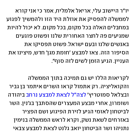
יו"ר היישוב עלי, אריאל אלמליח, אמר כי אני קורא 
לממשלה להפסיק את אוזלת היד הזו ולהמשיך לפגוע 
במחבלים האלה בכל מקום, בכל מקום. לא יכול להיות 
שמגיעים פה לחצר האחורית שלנו ופשוט פוגעים 
באנשים שלנו ובעם ישראל. פשוט תפסיקו את 
הסיפור הזה. צאו למבצע 'חומת מגן' חדש, מיצינו את 
העניין. הגיע הזמן לשים לזה סוף". 
לקריאות הללו יש גם תמיכה בתוך הממשלה 
והקואליציה. רק אתמול קראו השרים איתמר בן גביר 
ובצלאל סמוטריץ' 
לצה"ל לצאת למבצע נרחב
 ביהודה 
ושומרון, אחרי מבצע המעצרים שהסתבך בג'נין. השר 
לביטחון לאומי הגיע לזירת הפיגוע ושם הפציר 
באזרחים לשאת נשק, וקרא לראש הממשלה בנימין 
נתניהו ושר הביטחון יואב גלנט לצאת למבצע צבאי 