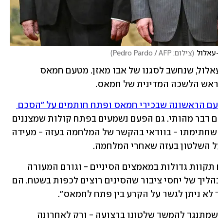
-עאלול
(
צילום: Pedro Pardo / AFP
)
מטעם פתח השתתף בפסגה מוחמד אל-עאלול, שנחשב לסגנו של אבו מאזן. מטעם חמאס 
ראש הלשכה המדינית של חמאס.
אין זו הפעם הראשונה שבכירי חמאס ופתח חותמים על "הסכם 
, לכאורה - שבסיומו לא השתנה שום דבר מהותי. גם הפעם נשמעים בפתח קולות שמצננים 
את ההתלהבות הסינית מההסכם, על אף שחתימתו - בוודאי בהקשר של המלחמה בעזה - מעידה 
ל השלטון בעזה שאחרי המלחמה. 
בהנהגת פתח, בכל מקרה, לא ממש תולים תקוות גדולות במאמצים הסיניים - וגורם המעורה 
בפרטים טען בשיחה עם ynet כי "מדובר בהליך של יחסי ציבור שהסינים רוצים לכפות בשטח. הם 
 לא ניתן לגשר על הקרע בין פתח לחמאס". 
חמאס, בינתיים, ממשיך לפעול נגד כל מי שמתנגד להמשך שלטונו ברצועה - ורק לאחרונה 