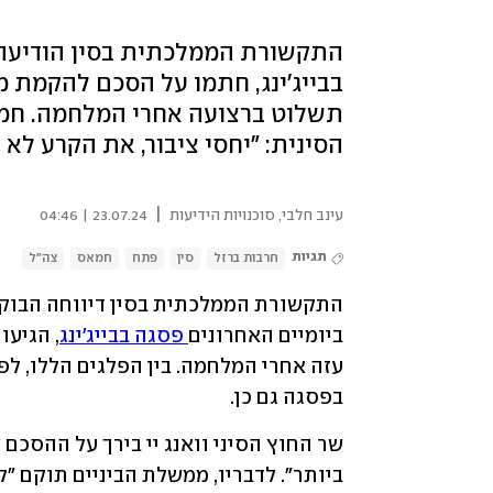
בבייג'ינג, חתמו על הסכם להקמת ממ
תשלוט ברצועה אחרי המלחמה. חמא
הסינית: "יחסי ציבור, את הקרע לא 
|
עינב חלבי
,
סוכנויות הידיעות
23.07.24 | 04:46
תגיות
חרבות ברזל
סין
פתח
חמאס
צה"ל
ביומיים האחרונים
 פסגה בבייג'ינג
בפסגה גם כן. 