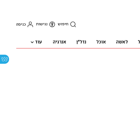
חיפוש
נגישות
כניסה
עוד
ל
לאשה
אוכל
נדל"ן
אנרגיה