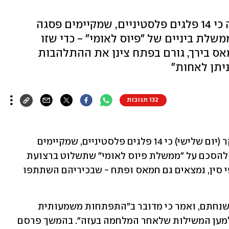
התקשורת הממלכתית בסין הודיעה כי 14 פלגים פלסטיניים, שמקיימים פסגה
שלת ביניים של "פיוס לאומי" - כדי שזו
ס בירך, גורם בפתח צינן את ההתלהבות
ניתן לאחות"
132 תגובות
התקשורת הממלכתית בסין דיווחה הבוקר (יום שלישי) כי 14 פלגים פלסטיניים, שמקיימים 
, הגיעו להסכם על "ממשלת פיוס לאומי" שתשלוט ברצועת 
עזה אחרי המלחמה. בין הפלגים הללו, לפי סין, נמצאים גם חמאס ופתח - שבכיריהם השתתפו 
שר החוץ הסיני וואנג יי בירך על ההסכם שנחתם, ואמר כי מדובר ב"התפתחות משמעותית 
ביותר". לדבריו, ממשלת הביניים תוקם "למען המשילות שלאחר המלחמה בעזה". בהמשך פרסם 