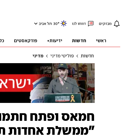
מבזקים
דווחו לנו
°
30
תל אביב
ראשי
חדשות
ידיעות+
פודקאסטים
כל
חדשות
פוליטי מדיני
מדיני
חמאס ופתח חתמו ע
"ממשלת אחדות ת