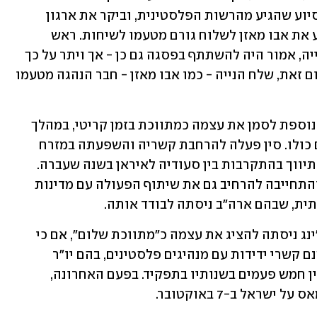
חמושיו היכו פעיל פתח שעסק בחלוקת סיוע שהגיע מהרשות הפלסטינית, וביקר את ארגון 
הטרור. נשיא סין שי ג'ינפינג, בעצמו, שכנע את אבו מאזן לשלוח גורם מטעמו לשיחות. ראש 
הלשכה המדינית של חמאס, איסמעיל הנייה, אמור היה להשתתף בפסגה גם כן - אך ויתר על כך 
כשראה שאבו מאזן לא מגיע בעצמו. במקום זאת, שלח הנייה - כמו אבו מאזן - חבר הנהגה מטעמו 
עבור סין, אירוח הפסגה מהווה הזדמנות נוספת לסמן את עצמה כמתווכת בזמן קריטי, במהלך 
משבר במזרח התיכון שמעסיק את העולם כולו. סין פעלה להרחבת קשריה והשפעתה במזרח 
התיכון בשנים האחרונות, ובעיקר עזרה לתיווך בהתקרבות בין סעודיה לאיראן בשנה שעברה. 
היא גם הרחיבה את השקעותיה באזור - והתחייבה להרחיב גם את שיתוף הפעולה עם מדינות 
תית, שבהם ארה"ב ניסתה לבודד אותה.
בענייני ישראל והפלסטינים, במיוחד, בייג'ינג ניסתה להציג את עצמה כ"מתווכת שלום", אם כי 
יותר ברטוריקה מאשר במציאות. לסין ישנם קשרי ידידות עם מנהיגים פלסטינים, בהם יו"ר 
הרשות הפלסטינית אבו מאזן, שביקר בסין חמש פעמים בשנותיו בתפקיד. בפעם האחרונה, 
אל ב-7 באוקטובר. 