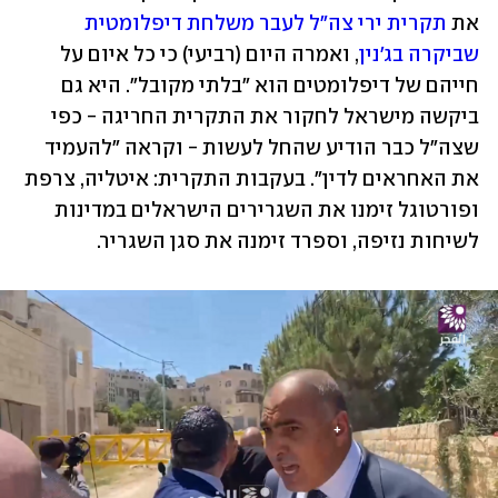
את 
תקרית ירי צה"ל לעבר משלחת דיפלומטית 
שביקרה בג'נין
, ואמרה היום (רביעי) כי כל איום על 
חייהם של דיפלומטים הוא "בלתי מקובל". היא גם 
ביקשה מישראל לחקור את התקרית החריגה - כפי 
שצה"ל כבר הודיע שהחל לעשות - וקראה "להעמיד 
את האחראים לדין". בעקבות התקרית: איטליה, צרפת 
ופורטוגל זימנו את השגרירים הישראלים במדינות 
לשיחות נזיפה, וספרד זימנה את סגן השגריר. 