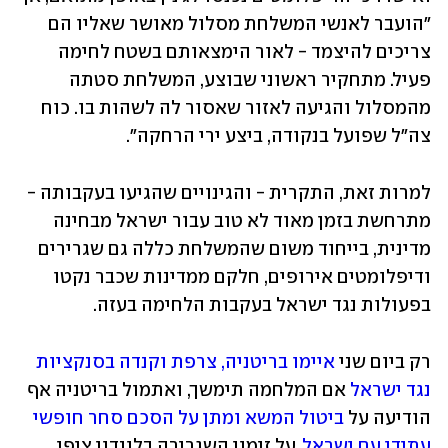
"הועבר לאנשי המשלחת מסלול מאושר שאליו הם 
צריכים להיצמד - לאור הימצאותם בשטח לחימה 
פעיל. מתחקיר ראשוני שבוצע, המשלחת סטתה 
מהמסלול והגיעה לאזור שאסור לה לשהות בו. כוח 
צה"ל שפועל בנקודה, ביצע ירי הרחקה".
למרות זאת, התקרית - והגינויים שהגיעו בעקבותה - 
מתרחשת בזמן מאוד לא טוב עבור ישראל מבחינה 
מדינית, בייחוד משום שהמשלחת כללה גם שגרירים 
ודיפלומטים אירופים, חלקם ממדינות שכבר נקטו 
בפעולות נגד ישראל בעקבות הלחימה בעזה.
רק ביום שני 
איימו בריטניה, צרפת וקנדה בסנקציות 
נגד ישראל
 אם המלחמה תימשך, ואתמול בריטניה אף 
הודיעה על 
ביטול המשא ומתן על הסכם סחר חופשי 
עתידי עם ישראל
, על זימון השגרירה בלונדון ציפי 