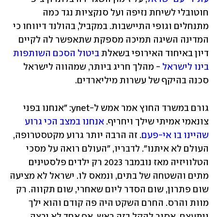
חוטובלי לשיחת נזיפה ועל סנקציות נגד כמה 
מתנחלים וגופי התיישבות. במקביל, בהולנד דיווחו כי 
המדינה השיגה תמיכה מספקת שתאפשר לה לקיים 
דיון באיחוד האירופי בשאלת 
ביטול הסכם השותפות 
בינו לישראל
 - מהלך חריג ביותר, שמהווה לישראל 
סכנה בהיקף של עשרות מיליארדים.
גורם במשרד החוץ אמר אמש ל-ynet: "אנחנו בפני 
צונאמי אמיתי שילך ויחריף. 
אנחנו במצב הכי גרוע 
שהיינו בו אי-פעם
. זה הרבה יותר גרוע מקטסטרופה, 
העולם לא איתנו". לדבריו, "העולם רואה על מסכי 
הטלוויזיה מאז נובמבר 2023 רק ילדים פלסטינים 
מתים והשטחה של בתים, ונמאס לו. ישראל לא מציעה 
שום פתרון, שום הסדר ליום שאחרי, שום תקווה. רק 
מוות והרס. החרם השקט היה פה קודם והוא ילך 
ויתעצם. אסור להקל בזה ראש. אף אחד לא ירצה 