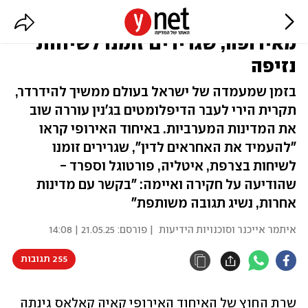
לאחר תקרית הירי בג'נין: גינויים
מאירופה, שגרירים זומנו לשיחות
נזיפה
בזמן שמעמדה של ישראל בעולם ממשיך להידרדר,
תקרית הירי לעבר הדיפלומטים בג'נין עוררה שוב
את המדינות המערביות. באיחוד האירופי קראו
"להעמיד את האחראים לדין", שגרירים זומנו
לשיחות בצרפת, איטליה, פורטוגל וספרד -
שהודיעה על חקירה ואיימה: "בקשר עם מדינות
אחרות, נשיג תגובה משותפת"
איתמר אייכנר וסוכנויות הידיעות
| פורסם:
21.05.25 | 14:08
255 תגובות
שרת החוץ של האיחוד האירופי קאיה קאלאס גינתה 