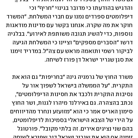
והדגיש בהודעתו כי מדובר בגינוי "חריף" וכי 
דיפלומטים ספרדים נמנו עם חברי המשלחת. "המשרד 
חוקר את מה שקרה. אנחנו בקשר עם מדינות מודאגות 
נוספות, כדי להשיג תגובה משותפת לאירוע". בבלגיה 
דרשו "הסברים מספקים" וציינו כי המשלחת הגיעה 
לביקור רשמי ותואמה מראש עם צה"ל. במדריד זימנו 
את סגן שגריר ישראל דן פורז לשיחה.
משרד החוץ של גרמניה גינה "בחריפות" גם הוא את 
התקרית. "על הממשלה בישראל לשפוך אור על 
נסיבות התקרית ולכבד את חסינות הדיפלומטים", 
נכתב בהצהרה. גם באירלנד מיהרו לגנות, ושר החוץ 
סימון האריס אמר כי הוא "מזועזע ונחרד מהדיווחים 
על הירי של הצבא הישראלי בסמיכות לדיפלומטים, 
בהם שני נציגים אירים. זה בלתי מקובל". פורטוגל 
זימנה אף היא את שגריר ישראל דור שפירא לשיחה, 