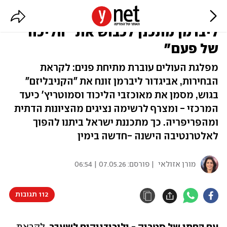
שינוי כיוון בישראל ביתנו: כך
ליברמן מתכנן לכבוש את "הליכוד
של פעם"
מפלגת העולים עוברת מתיחת פנים: לקראת
הבחירות, אביגדור ליברמן זונח את "הקניבליזם"
בגוש, מסמן את מאוכזבי הליכוד וסמוטריץ' כיעד
המרכזי - ומצרף לרשימה נציגים מהציונות הדתית
ומהפריפריה. כך מתכננת ישראל ביתנו להפוך
לאלטרנטיבה הישנה -חדשה בימין
מורן אזולאי
| פורסם:
07.05.26 | 06:54
112 תגובות