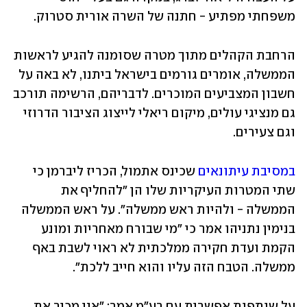
משפחתי מפתיע - חתנה של השרה אורית סטרוק. 
הרחבת הקהלים מתוך מטרה שסומנה להגיע לראשות 
הממשלה, אומרים גורמים בישראל ביתנו, לא באה על 
חשבון המצביעים המוכרים. לדבריהם, הרשימה תורכב 
גם מנציגי עולים, מיקום ריאלי לייצוג הציבור הדרוזי 
וגם צעירים.
במסיבת עיתונאים
 שכינס אתמול, הכריז ליברמן כי 
שתי המטרות העיקריות שלו הן "להחליף את 
הממשלה - ולהיות ראש ממשלה". על ראש הממשלה 
בנימין נתניהו אמר כי "מי שבורח מאחריות ומונע 
הקמת ועדת חקירה ממלכתית לא ראוי לשבת באף 
ממשלה. הטבח הזה עליו והוא חייב ללכת".
על שותפות אפשרית עם רע"מ אמר: "אני מכיר את 