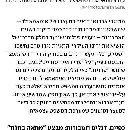
עם תמונתו של אכרם אימאמאולו העצור. בהפגנה באיסטנבול
(
צילום: 
)
AP Photo/Emrah Gurel
מתנגדי ארדואן רואים במעצרו של אימאמאולו – 
שהשלטונות פתחו נגדו כבר כמה תיקים בשנים 
האחרונות – מעשה פוליטי שנועד לסלק מדרכו של 
הנשיא את יריבו העיקרי. הראיות נגדו טרם נחשפו 
רשמית, וכלי תקשורת רבים בטורקיה דיווחו שהמעצר 
התבסס בעיקר על "עדי ראייה סודיים". בעבר כבר 
שימשו "עדויות" כאלה לקידום תיקים פליליים נגד 
פוליטיקאים מהאופוזיציה. אימאמאולו ותומכיו 
אומרים גם שמערכת המשפט ממילא נשלטת כעת 
על-ידי אנשי ארדואן, כך שאין ספק שתרשיע אותו, 
בעוד ארדואן ומפלגתו מכחישים בתוקף כל קשר 
למעצר וטוענים שמערכת המשפט עצמאית. 
כפיים, דגלים וזמבורות: מבצע "מחאה בחלון"