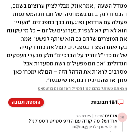
מגודל השעה", אמר אוזל, מבלי לציין ערוצים בשמם, 
והבטיח לנקוב גם בשמותיהן של חברות המשתפות 
פעולה עם ארדואן ופוגעות בכך במפגינים. "העניין 
הוא לא רק לא לצפות בערוצים שלהם – כל מי שקונה 
את המוצרים שלהם גם הוא שותף לפשע", אמר. 
בקריאתו הפציר במפגינים לנצל את כוח הקנייה 
שלהם כדי "להוריד על הברכיים" חלק מבעלי העסקים 
הגדולים: "אם הם מפעילים רשת מסעדות אבל 
מסרבים לראות את הקהל הזה – הם לא ימכרו כאן 
מזון. או שהם יכירו בנו, או שיטבעו".
מצאתם טעות? כתבו לנו | המייל האדום גם בווטסאפ
181
תגובות
הוספת תגובה
אנונימי
15:16 | 26.03.25
אנ
ארדוש? מה קורה עם הדיפ סטייט הסמולני?
בעצם שם הסבירות כבר הושמדה ומינויי השופטים
להצטרף לדיון
60
0
הם שלו. מה עושים? את מי יאשים? את הכורדים?