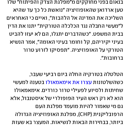
בנאום בפני מחוקקים מ"מפלגת הצדק והפיתוח" שלו 
טען ארדואן שהאופוזיציה "נואשת כל כך עד שהיא 
השליכה את המדינה אל הלהבות", ואיים כי האחראים 
ל"מעשי החבלה נגד הכלכלה הטורקית" יתנו את הדין 
בבית המשפט. "כשהדברים יתגלו, הם לא יעזו להביט 
בעיני יקיריהם, קל וחומר בעיני האומה", אמר הנשיא 
הטורקי על האופוזיציה. "תפסיקו לזרוע טרור 
ברחובות".
הטלטלה בטורקיה החלה ביום רביעי שעבר, 
כשהשלטונות 
עצרו את אימאמאולו
 בטענה למעשי 
שחיתות ולסיוע לפעילי טרור כורדים. אימאמאולו 
הוא לא רק ראש העיר הפופולרי של איסטנבול, אלא 
גם מי שאמור להיות מועמד מפלגת העם 
הרפובליקנית (CHP), מפלגת האופוזיציה הגדולה 
ביותר, בבחירות הבאות לנשיאות. המעצר בא שעות 