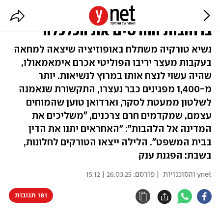
ארדואן נגד המפגינים: "זורעים טרור
ברחובות והורסים את הכלכלה"
נשיא טורקיה משתלח באופוזיציה שיצאה למחאה
בעקבות מעצר יריבו הפוליטי אכרם אימאמאולו,
שהיה עשוי לנצח אותו במרוץ לנשיאות. יותר
מ-1,400 מפגינים כבר נעצרו, התקשורת שנאמנה
לשלטון ממעטת לסקר, וארדואן טוען שהמוחים
עצמם, שמקדמים חרם צרכנים, "משליכים את
המדינה אל הלהבות": "האחראים יתנו את הדין
בבית המשפט". הלילה ייצאו הטורקים לחלונות,
בשבת: הפגנת ענק
ynet והסוכנויות
| פורסם:
26.03.25 | 15:12
181 תגובות