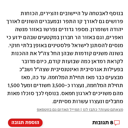
בנוסף לאבטחה על היישובים והצירים, הכוחות 
פרושים גם לאורך קו התפר ובמעברים השונים לאורך 
יהודה ושומרון. מספר גדודים נפרשו באזור מנשה 
ואפרים, וגם באזור הר חברון במקטעים שבהם ידוע כי 
מנסים להסתנן לישראל פלסטינים באופן בלתי חוקי. 
בשונה משנים קודמות שבהן החל צה"ל את ההכנות 
לקראת רמדאן כמה שבועות קודם, כיום מדובר 
בפעילות אגרסיבית ואינטנסיבית שצה"ל ושב"כ 
מבצעים כבר מאז תחילת המלחמה. עד כה, מאז 
תחילת המלחמה, נעצרו כ-3,500 חשודים ומעל 1,500 
מהם משויכים לארגון חמאס. בנוסף לכך סוכלו מאות 
מחבלים ונעצרו עשרות מסיתים.
מצאתם טעות? כתבו לנו | המייל האדום גם בווטסאפ
8
תגובות
הוספת תגובה