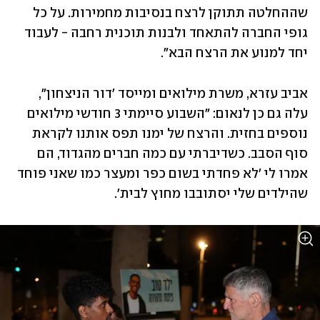
שההחלטה תתוקן לרצח בנסיבות מחמירות. על כל 
גופי החברה להתאחד ולבנות תוכנית רחבה - לעבוד 
יחד למנוע את הרצח הבא״.
אביב עזרא, משרת מילואים ומייסד 'דור הניצחון", 
עלה גם כן לנאום: ״השבוע סיימתי 3 חודשי מילואים 
נוספים בחזית. והרצח של ימנו תפס אותנו לקראת 
סוף הסבב. כשדיברתי עם כמה חברים מהגדוד, הם 
אמרו לי 'לא פחדתי בשום כפר ומעצר כמו שאני פוחד 
שהילדים שלי יסתובבו מחוץ לבית'. 