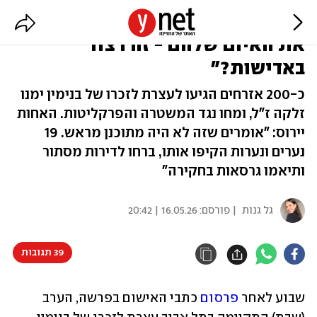
"הנערים הלכו, חזרו והוציאו לפועל
את האיום שלהם - זה רצח
באדישות?"
כ-200 אזרחים הגיעו לעצרת לזכרו של בנימין ימנו
זלקה ז"ל, ומחו נגד המשטרה והפרקליטות. האחות
יירוס: "אומרים שזה לא היה מתוכנן מראש. 19
נערים ונערות הקיפו אותו, ברחו לדירות מסתור
ותיאמו גרסאות בחקירה"
גל גנות
| פורסם:
16.05.26 | 20:42
39 תגובות
שבוע לאחר 
פרסום
 כתבי האישום בפרשה, הערב 