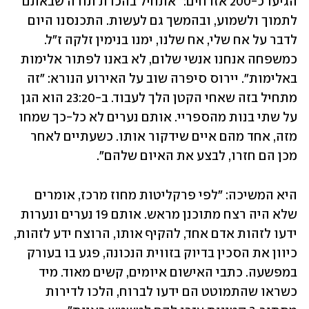
הגיעו כ-200 אזרחים: ״אתחיל בהכרת תודה שבאתם 
לתמוך ולשמוע, ובהמשך גם לעשות. התכנסנו היום 
לדבר על אח שלי, אח שלנו, ימנו בנימין זלקה ז״ל. 
כמשפחה אנחנו אנשי שלום, לא באנו לפתור אלימות 
באלימות". יירוס סיפרה שוב על האירוע הנורא: "זה 
מתחיל בזה שאחי הקטן הלך לעבוד. ב-23:20 הוא הגן 
על שתי בנות מהספריי. אותם נערים לא כל-כך שמחו 
מזה, אחד מהם איים שידקור אותו. כשעתיים לאחר 
מכן הם חזרו, לבצע את האיום שלהם".
היא המשיכה: "לפי פרקליטות מחוז מרכז, אומרים 
שלא היה רצח מתוכנן מראש. אותם 19 נערים ונערות 
ידעו לזהות אדם אחד, להקיף אותו, הרוצח ידע לזהות, 
כיוון את הסכין בדיוק בזווית הנכונה, פגע בו בעורק 
במפשעה. כתבי האישום איומים, קשים מאוד. מיד 
כשראו שהתמוטט הם ידעו לברוח, הלכו לדירות 