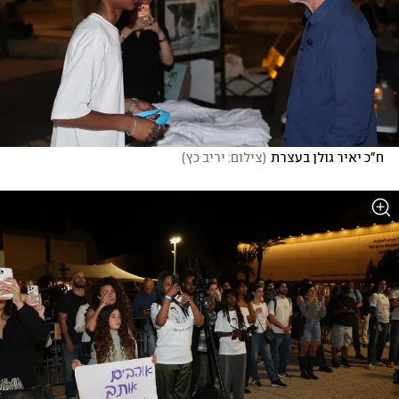
ח"כ יאיר גולן בעצרת
(
צילום: יריב כץ
)