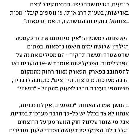
כובעים, בגדים שהחליפו. הרוצח קיבל 'רצח 
באדישות', בטעות הרג אותו. 15 נוספים קיבלו 'מכות 
בצוותא'. בחקירות הם שתקו, תיאמו גרסאות". 
היא פנתה למשטרה: "איך סיווגתם את זה כקטטה 
רגילה? שלושה ימים תיאמו גרסאות. במקום 
שהמשטרה תעשה תחקיר - הם מפילים את זה על 
הפרקליטות. הפרקליטות אומרת ש-19 הנערים באו 
להסתובב בפארק, הפארק מאוד רחוק מהמקום. 
הרבה מערכות מתרצות תירוצים״. כתגובה לדבריה, 
משתתפי העצרת החלו לצעוק מהקהל - ״בושה!״
בהמשך אמרה האחות: ״כנפגעים, אין לנו זכויות, 
אנחנו לא צד בכלל. יש כל-כך הרבה מערכות במדינה, 
אבל מי שומר עלינו? חוק הנוער מגן על הרוצחים 
בגלל גילם, הפרקליטות עושה הסדרי טיעון. מורידים 