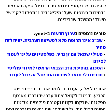
שהיה גדוש בקמפיינים מקטבים, בפוליטיקה כאוטית, 
בבחירות רצופות שעלו מיליארדים ובתפקוד לקוי של 
משרדי ממשלה שבריריים.
טורים נוספים ב
ערוץ הדעות
• 
שב"כ אינו תרופת פלא לפשיעה הערבית. יהיה לזה 
מחיר
• 
פעילי שמאל הם זן נדיר. כפלסטינים עלינו לעמוד 
לצידם
• 
הסכנה בהפיכת הרב הצבאי הראשי למינוי פוליטי
• 
חרדים בלי תואר לשירות המדינה? זה יכול לעבוד
אחרי כל אלה, העם בחר לומר את דברו -– ופשוט 
הכריע. ובניגוד לקואליציות עבר שהורכבו מאוסף 
מפלגות שנרקחו בקוניונקטורה פוליטית מזדמנת, 
הפעם הכול היה על השולחן. שני גושים מוגדרים יצאו 