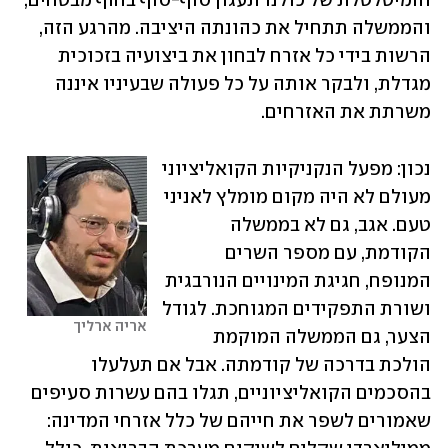
והמיטלטלת של כולנו תעגון סוף-סוף בחוף מבטחים, 
והממשלה תתחיל את כהונתה היציבה. מהרגע הזה, 
הרשות בידי כל אזרח לבחון את ביצועיה בזכוכית 
מגדלת, ולבקר אותה על כל פעולה שבעיניו איננה 
משרתת את האזרחים.
נכון: מפעל הנקניקיות הקואליציוני 
מעולם לא היה מקום מומלץ לאניני 
טעם. אגב, גם לא בממשלה 
הקודמת, עם מספר השרים 
המנופח, חגיגת המינויים הנורבגית 
ושורת התפקידים המגוחכת. לגודל 
אריה ארליך
הצער, גם הממשלה המוקמת 
הולכת בדרכה של קודמתה. אבל אם תעלעלו 
בהסכמים הקואליציוניים, תגלו בהם עשרות סעיפים 
שאמורים לשפר את חייהם של כלל אזרחי המדינה: 