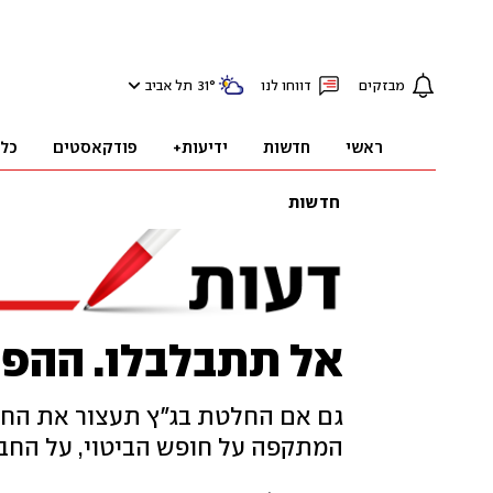
מבזקים
דווחו לנו
°
31
תל אביב
ראשי
חדשות
ידיעות+
פודקאסטים
כל
חדשות
אל תתבלבלו. ההפ
גם אם החלטת בג"ץ תעצור את הח
המתקפה על חופש הביטוי, על החב