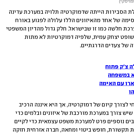
מויסקי
)
הטענה המרכזית בעתירות נגד צמצום עילת הסבירות הייתה שדמוקרטיה תלויה במערכת עדינה 
ומורכבת של איזונים ובלמים. ביטול או חסימה של אחד מהאיזונים הללו עלולה לפגוע באורח 
אנוש במערכת דמוקרטית, קל וחומר במערכת חלשה כמו זו שבישראל. חלק גדול מהדיון המשפטי 
בעתירה נסוב על הנקודה שאותה חידד השופט יצחק עמית, שלפיה דמוקרטיות לא מתות 
 של צעדים הדרגתיים.
ה צ'ק פתוח
שארו עם האימה
ו
עצמאות שיפוטית היא תנאי קריטי והכרחי לצורך קיום של דמוקרטיה, אך היא איננה הרכיב 
היחיד הדרוש ולבדה אינה מספיקה. כשם שיש צורך במערכת מורכבת של איזונים ובלמים כדי 
לקיים עצמאות שיפוטית, יש צורך במרכיבים נוספים פרט למערכת משפט עצמאית כדי לקיים 
דמוקרטיה מהותית: שוויון אזרחי, מערכות תקשורת, חופש ביטוי ומחאה, חברה אזרחית חזקה 