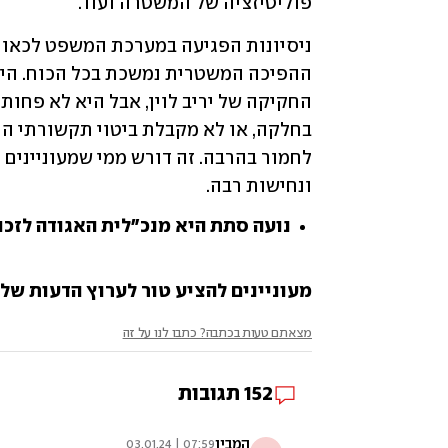
פוליטיזציה של המשטרה ועוד.
ונחישות רבה.
נועה סתת היא מנכ"לית האגודה לזכו
מעוניינים להציע טור לערוץ הדעות של ynet? שלחו לנו opinions@ynet.co.il
מצאתם טעות בכתבה? כתבו לנו על זה
152
תגובות
המבין
07:59 | 03.01.24