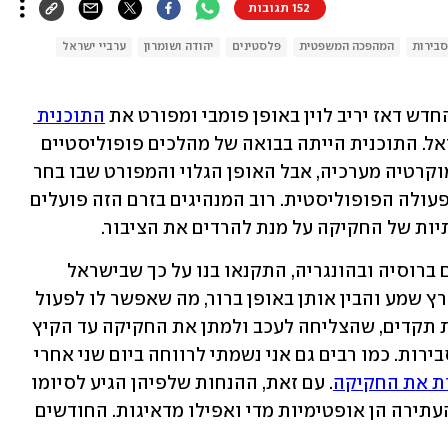
152 תגובות
סבירות
המהפכה המשפטית
פלסטינים
יהודה ושומרון
ערביי ישראל
דש דאז יריב לוין באופן פומבי ומפורט את 
התוכנית 
 להחרבת העצמאות השיפוטית בישראל. התוכנית הייתה בבואה של מהלכים פופוליסטיים 
במדינות אחרות שמטרתם לרוקן את הדמוקרטיה מערכיה, אבל האופן הגלוי והמפורט שבו בחר 
השר לוין היה סטייה משמעותית מדרך הפעולה הפופוליסטית. רוב המנהיגים בזרם הזה פועלים 
ות של החקיקה על מנת להרדים את הציבור.
קולגות שלי, המובילים ארגוני זכויות אדם ברוסיה ובהונגריה, התקנאו בנו על כך שבישראל 
קיבלנו אזהרות ישירות כל כך. הציבור בארץ שמע והבין אותן באופן ברור, מה שאפשר לו לפעול 
בהתאם באמצעות תנועת התנגדות חסרת תקדים, שהצליחה לעכב ולמתן את החקיקה עד הקיץ 
האחרון שבו עבר החוק לצמצום עילת הסבירות. כמו רבים גם אני נשמתי לרווחה ביום שני אחרי 
ת את החקיקה
. עם זאת, ההנחות שלפיהן הגיע לסיומו 
ניסיון ההפיכה המשטרית לאור הצלחת העתירה הן אופטימיות מדי ואפילו מדאיגות. החודשים 