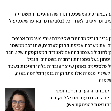
בעוד אנחנו עסקנו בתוכנית הגלויה לפגיעה במערכת המשפט, התרחשה ההפיכה המשטרית – 
ובפועל ממשיכה להתרחש - ברבדים נוספים ומדאיגים. לאורך כל 2023 קודמו באופן שקט, יעיל 
כך למשל, השר "לביטחון לאומי" איתמר בן גביר הוביל מדיניות של יצירת שתי מערכות אכיפת 
חוק נפרדות - אחת ליהודים ואחת לערבים. את מערכת אכיפת החוק לערבים, שתורכב ממשמר 
לאומי ומיחידות אכיפה נוספות, הוא תכנן להוביל בעצמו בהתאם לאג'נדה המפוקפקת שלו. חבר 
סיעתו בצלאל סמוטריץ', כשר במשרד הביטחון בעל סמכויות נרחבות בשטחים, הוביל 
באפקטיביות מדיניות של גירוש והדרה של פלסטינים באופן שייצר עובדות בלתי הפיכות בשטח 
וייקבע את הכיבוש כמציאות בלתי ניתנת לשינוי. מגמות אלו מתחזקות בזמן המלחמה בעזה, 
למות.
במקביל אנחנו רואים פגיעות חסרות תקדים בחברה הערבית - בחופש 
הביטוי של אזרחיה (פוסט הזדהות עם ילדים הרוגים בעזה מוביל לחקירת 
משטרה), חופש המחאה (נאסרו הפגנות הקוראות להפסקת אש), 