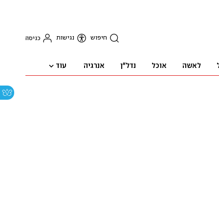
חיפוש
נגישות
כניסה
עוד
לאשה
אוכל
נדל"ן
אנרגיה