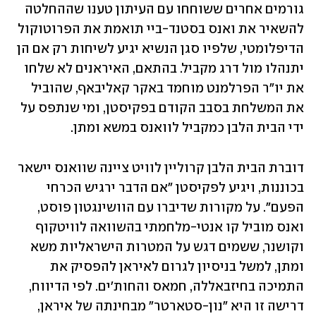
גורמים אחרים ששוחחו עם העיתון טענו שההחלטה 
להשאיר את ואנס בסטנד-ביי תואמת את הפרוטוקול 
הדיפלומטי, שלפיו סגן הנשיא יגיע לשיחות רק אם הן 
יתנהלו מול דרג מקביל. בהתאם, האיראנים לא שלחו 
את יו"ר הפרלמנט מוחמד באקר קאליבאף, שהוביל 
את המשלחת בסבב הקודם בפקיסטן, ומי שנתפס על 
ידי הבית הלבן כמקביל לוואנס במשא ומתן.
דוברת הבית הלבן קרוליין לוויט ציינה שוואנס יישאר 
בכוננות, ויגיע לפקיסטן "אם הדבר ירגיש הכרחי 
הפעם". על מקורות שדיברו עם הוושינגטון פוסט, 
ואנס מוביל קו אנטי-מלחמתי בהשוואה לוויטקוף 
וקושנר, ששמים דגש על המטרות הישראליות משא 
ומתן, למשל בניסיון לגרום לאיראן להפסיק את 
התמיכה בחיזבאללה, חמאס והחות'ים. לפי הדיווח, 
דרישה זו היא "נון-סטארטר" מבחינתה של איראן, 