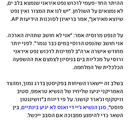
ההיתר החד-פעמי לרכוש נפט איראני שנמצא בלב ים, 
לא נמצאים על השולחן. "יש לנו את המצור ואין נפט 
שיוצא מאיראן", אמר בריאיון לסוכנות הידיעות AP. 
על הנפט מרוסיה אמר: "אני לא חושב שתהיה הארכה. 
אני חושב שהנפט הרוסי במים כבר נגמר". לפני יותר 
מחודש אישרה ארה"ב למדינות לרכוש נפט איראני 
ורוסי על מכליות בים בניסיון לצמצם את ההשפעה 
הכלכלית של המלחמה.
בשלב זה יישארו השיחות בפקיסטן בדרג נמוך, ומהצד 
האמריקני יגיעו שליחיו של הנשיא טראמפ, סטיב 
וויטקוף וג'ארד קושנר. על פי דיווח ב"וושינגטון 
פוסט", 
סגן הנשיא ג'יי די ואנס לא יגיע בינתיים
, בין 
השאר כדי להימנע ממבוכה אם הסבב ייכשל.