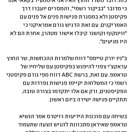
כזה. דובר משרד החוץ האיראני איסמעיל בקאאי אמר 
כי מדובר "בביקור רשמי", והמסרים יועברו דרך 
פקיסטן ולא במסגרת פגישות פנים אל פנים עם 
האמריקנים. עם זאת הדגיש גורם אמראיקני כי 
"וויטקוף וקושנר קיבלו אישור מטהרן, אחרת הם לא 
היו מגיעים".
ב"ניו יורק טיימס" דווח שלמרות ההכחשות, שר החוץ 
עראקצ'י צפוי להיפגש בפקיסטן עם שליחיו של 
טראמפ. עם זאת, ברשת ABC דווח מפי גורם פקיסטני 
רשמי כי המשלחות יקיימו פגישות נפרדות עם 
הפקיסטנים, ורק אם אלו יתקדמו בצורה טובה, 
תתקיים פגישה ישירה ביום ראשון. 
בשיחה עם סוכנות הידיעות רויטרס אמר הנשיא 
טראמפ שאיראן מתכוונת להגיש הצעה שתעמוד 