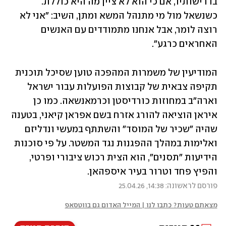
בדרישותיו, אם כי הוא לא ציין מה היא כוללת. 
כשנשאל מול מי מתנהל המשא ומתן, השיב: "אני לא 
רוצה לומר, אבל אנחנו מתמודדים עם האנשים 
האחראים כרגע".
המודיעין של משמרות המהפכה טוען שסיכל תוכנית 
תקיפה צבאית של קבוצות הפועלות עבור ישראל 
וארה"ב במחוזות כורדיסטן וכרמאנשאה. כמו כן 
איראן הוציאה להורג אזרח בשם אפראן קיאני, בטענה 
שהיה "שכיר של המוסד" והשתתף במעשי ונדליזם 
ואלימות במהלך ההפגנות נגד המשטר. על פי סוכנות 
הידיעות "תסנים", הוא הצית רכוש ציבורי ופרטי, 
והפיץ פחד וטרור בעיר איספהאן.
פורסם לראשונה: 14:38, 25.04.26
מצאתם טעות? כתבו לנו | המייל האדום גם בווטסאפ