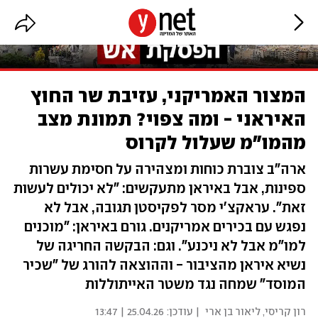
המצור האמריקני, עזיבת שר החוץ
האיראני - ומה צפוי? תמונת מצב
מהמו"מ שעלול לקרוס
ארה"ב צוברת כוחות ומצהירה על חסימת עשרות
ספינות, אבל באיראן מתעקשים: "לא יכולים לעשות
זאת". עראקצ'י מסר לפקיסטן תגובה, אבל לא
נפגש עם בכירים אמריקנים. גורם באיראן: "מוכנים
למו"מ אבל לא ניכנע". וגם: הבקשה החריגה של
נשיא איראן מהציבור - וההוצאה להורג של "שכיר
המוסד" שמחה נגד משטר האייתוללות
רון קריסי
,
ליאור בן ארי
| עודכן:
25.04.26 | 13:47