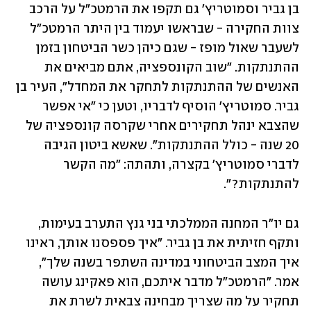
בן גביר וסמוטריץ' גם תקפו את הרמטכ"ל על הרכב 
צוות החקירה - שבראשו יעמוד בין היתר הרמטכ"ל 
לשעבר שאול מופז - שגם כיהן כשר הביטחון בזמן 
ההתנתקות. "שוב הקונספציה, אתם מביאים את 
האנשים של ההתנתקות לתחקר את המחדל", העיר בן 
גביר. סמוטריץ' הוסיף לדבריו, וטען כי "אי אפשר 
שהצבא ינהל תחקירים אחרי שקרסה קונספציה של 
20 שנה - כולל ההתנתקות". שאשא ביטון הגיבה 
לדברי סמוטריץ' בקצרה, ותהתה: "מה הקשר 
להתנתקות?".
גם יו"ר המחנה הממלכתי בני גנץ התערב בעימות, 
ותקף חזיתית את בן גביר. "איך פספסנו אותך, ראינו 
איך המצב הביטחוני במדינה השתפר בשנה שלך", 
אמר. "הרמטכ"ל מדבר איתכם, הוא פאקינג עושה 
תחקיר על מה שצריך מבחינה צבאית לשרת את 