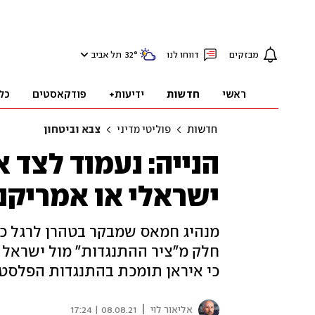
מבזקים
דווחו לנו
°
32
תל אביב
ראשי
חדשות
ידיעות+
פודקאסטים
כל
חדשות
פוליטי מדיני
צבא וביטחון
הנייה: נעמוד לצד א
ישראלי או אמריקני
מנהיג חמאס שמבקר בטהרן לרגל כ
חלק מ"ציר ההתנגדות" מול ישראל 
כי איראן תומכת בהתנגדות הפלסטי
|
אליאור לוי
08.08.21 | 17:24