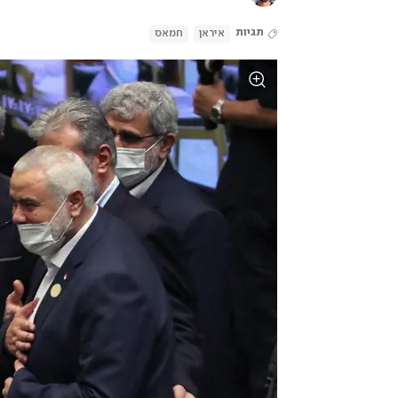
תגיות
איראן
חמאס