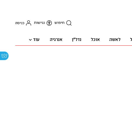
חיפוש
נגישות
כניסה
עוד
ל
לאשה
אוכל
נדל"ן
אנרגיה