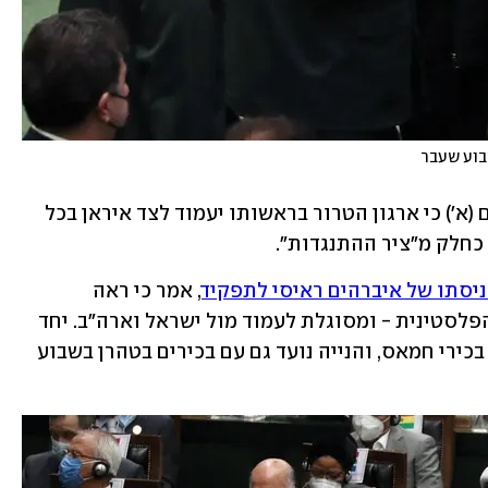
בוע שעבר
מנהיג חמאס אסמאעיל הנייה הצהיר היום (א') כי ארגון הטרור בראשותו יעמוד לצד איראן בכל 
 כחלק מ"ציר ההתנגדות".
ניסתו של איברהים ראיסי לתפקיד
, אמר כי ראה 
שההנהגה האיראנית תומכת בהתנגדות הפלסטינית - ומסוגלת לעמוד מול ישראל וארה"ב. יחד 
עם מנהיג ארגון הטרור הגיעה פמליה של בכירי חמאס, והנייה נועד גם עם בכירים בטהרן בשבוע 