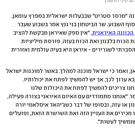
ום: סיני דודפור
)
דברים אלה מגיעים על רקע תקיפת הספינה "מרסר סטריט" שבבעלות ישראלית במפרץ עומאן, 
ומתקפת הרקטות של חיזבאללה לגליל בסוף השבוע. שר הביטחון בני גנץ אמר בשבוע שעבר 
הכוונה האיראנית.
 "אין ספק שאיראן מבקשת להציב 
לישראל אתגר רב-זירתי, ולכן היא בונה את הכוח בלבנון ואת הכוח בעזה, פורסת מיליציות 
בסוריה ועיראק, תומכת בחות'ים בתימן. הסברתי לשגרירים - איראן היא בעיה עולמית ואזורית 
תייחס גם לאפשרות לתקיפה באיראן, ואמר כי ישראל מוכנה למהלך. באשר למוכנות ישראל 
לאירוע רב-זירתי אמר שר הביטחון כי הצבא ערוך לכך, אך יש להמשיך לפתח את יכולותיו. 
"אנחנו לא יכולים לשקוט על השמרים, אנחנו צריכים להמשיך לפתח את היכולות שלנו 
להתמודדות רב-זירתית כי זה העתיד", אמר. "אנחנו מתמודדים עם האיום האיראני בצורה פעילה, 
כרגע זה שליחים שפועלים מסוריה או לבנון או עזה, ובסופו של דבר כשג'יהאד איסלאמי יורה 
מעזה - הוא יורה בתמיכה איראנית. אנחנו מכירים את העניין הזה ואת השרשרת הזאת, ופועלים 
נמשיך לעשות". 