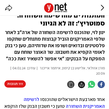
הוקפא חשבון בנק של אחד
המתנחלים מהרשימה השחורה.
סמוטריץ': זה לא הגיוני
ינון לוי, שהוכנס לרשימה השחורה של ארה"ב לאחר
שלפי האמריקנים הוביל קבוצות מתנחלים שתקפו
פלסטינים ובדואים ושרפו את שדותיהם, טען כי בנק
לאומי הקפיא את חשבונו. שר האוצר שוחח עם
המפקח על הבנקים: "אי אפשר להשאיר זאת ככה"
מורן אזולאי, אלישע בן קימון, איתמר אייכנר
| עודכן:
04.02.24 |
20:09
111 תגובות
אחד מארבעת הישראלים שהוכנסו 
לרשימה 
האמריקנית השחורה
 טוען כי חשבון הבנק שלו הוקפא 