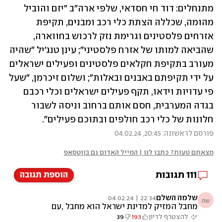
מתנחלים: דוד חי חסדאי, שלפי ארה"ב "יזם והוביל 
מהומה, שכללה הצתת כלי רכב ומבנים, תקיפת 
אזרחים פלסטינים וגרימת נזק לרכוש בחווארה, 
שהביאה למותו של אזרח פלסטיני"; עינן טנג'יל "שהיה 
מעורב בתקיפת חקלאים פלסטינים ופעילים ישראלים 
על ידי תקיפתם באבנים ובאלות"; ושלום זיכרמן, "שעל 
פי עדויות וידאו, תקף פעילים ישראלים וכלי רכבם 
בגדה המערבית, חסם אותם ברחוב וניסה לשבור 
חלונות של כלי רכב חולפים ובתוכם פעילים".
פורסם לראשונה: 20:45, 04.02.24
מצאתם טעות? כתבו לנו | המייל האדום גם בווטסאפ
111
תגובות
הוספת תגובה
שלמה השלם
22:34 | 04.02.24
שה
מחבל המזיק למדינת ישראל הוא מחבל ,עם
כאפיה או כיפה
להצטרף לדיון
193
39