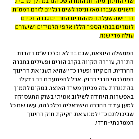
שרי החינוך מיהדות התורה שכיהנו במהלך מרבית 
השנים שעברו מאז וניסו לשים רגליים לזרם הממ"ח, 
הדרישה שעלתה מההורים החרדים גברה, וכיום 
לומדים בבתי הספר הללו אלפי תלמידים ושיעורם 
עולה מדי שנה
.
הממשלה היוצאת, שגם בה לא נכללו ש"ס ויהדות 
התורה, עוררה תקווה בקרב הורים ופעילים בחברה 
החרדית. הם קיוו ופעלו כדי שהיא תעגן את החינוך 
הממלכתי חרדי בחוק. אבל להפתעתם הם נתקלו 
בהתנגדות עזה מכיוון משרד האוצר. במקום לתמוך 
באפשרות היחידה לשילוב אמיתי בשוק התעסוקה 
למען עתיד החברה הישראלית וכלכלתה, עשו שם כל 
שביכולתם כדי למנוע את חקיקת חוק החינוך 
הממלכתי-חרדי.