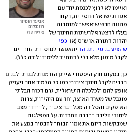
ואיימו לא לרוץ לכנסת יחד עם 
אגודת ישראל החסידית, רקחו 
אביעד הומינר 
מתווה חדש שיאפשר למוסדות 
רוזנבלום
בעלז להצטרף לרשתות החינוך של 
אליה טל
יהדות התורה או ש"ס (או, 
כפי 
שהציע בנימין נתניהו
, יתאפשר למוסדות החרדיים 
לקבל מימון מלא בלי להתחייב ללימודי ליבה כלל).
כך, במקום חוק היסטורי שייתן הזדמנות לבנות ולבנים 
חרדים לקבל חינוך ציבורי כמו כל תלמיד אחר, ויעניק 
אופק להם ולכלכלה הישראלית, גרם הכוח הבלתי 
מוגבל של משרד האוצר, יחד עם היהירות, צרות 
האופקים והסלידה מכל דבר ציבורי, לדרדור מצב 
לימודי הליבה בחברה החרדית. על המפלגות 
שמבקשות היום את אמון הבוחר להבטיח במצע את 