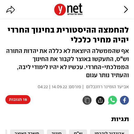
להחמצה ההיסטורית בחינוך החרדי
יהיה מחיר כלכלי
אף שהממשלה היוצאת לא כללה את יהדות התורה
וש"ס, התעקשו באוצר לקבור את החינוך
הממלכתי-החרדי. עכשיו לא יהיו לימודי ליבה,
והעתיד נותר עגום
אביעד הומינר רוזנבלום
| פורסם:
14.09.22 | 04:22
18 תגובות
תגיות
אביגדור ליברמן
ש"ס
חינוך
משרד האוצר
יה