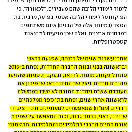
ובנותיה מקבלים מימון מהמדינה, לכאורה על פי מידת 
לימוד לימודי הליבה שהם מעבירים. "לכאורה", כי 
הפיקוח על לימודי הליבה אפסי. בפועל, מרבית בתי 
הספר (במיוחד אלה של הבנים) אינם משתתפים 
במבחנים ארציים, ואלה שכן מגיעים לתוצאות 
קטסטרופליות.
אחרי עשרות שנים של הזנחה, שפגעה בראש 
ובראשונה בבני ובנות החברה החרדית, נפתח ב-2015 
פתח לתקווה. מתחת לרדאר, ובעקבות פניות שהגיעו 
מהורים חרדים, ניצל שר החינוך דאז שי פירון את 
העובדה שש"ס ויהדות התורה לא ישבו בממשלה 
לראשונה אחרי שנים, ופתח בתי ספר ממלכתיים 
חרדיים (ממ"ח) שמאפשרים למעוניינים חינוך ציבורי 
שוויוני, ראוי, ברמה גבוה, וכזה המאפשר על שמירת 
אורח החיים החרדי לתלמידים והתלמידות. חרף סגני 