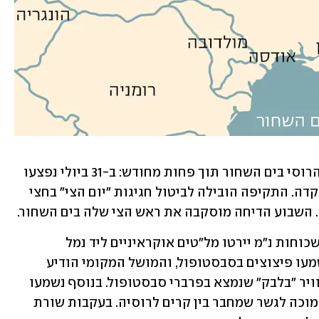
זו הייתה התקיפה השנייה במפקדת הצי הרוסי בים השחור תוך פחות מחודש: ב-31 ביולי נפצעו 
חמישה אנשים בתקיפת מל"ט בחצר המפקדה. התקיפה הובילה לביטול חגיגות "יום הצי" בחצי 
אמש דיווחו סוכנויות הידיעות הרוסיות שכוחות נ"מ יירטו מל"טים אוקראיניים ליד נמל 
יבפטורייה במערב קרים. יום קודם לכן נשמעו פיצוצים בסבסטופול, והמושל המקומי הודיע 
לאחר מכן שמל"ט יורט ליד בסיס חיל האוויר "בלבק" שנמצא בפרברי סבסטופול. בנוסף נשמעו 
פיצוצים בעיר קרץ' במזרח חצי האי - שסמוכה לגשר שמחבר בין קרים לרוסיה. בעקבות שורת 