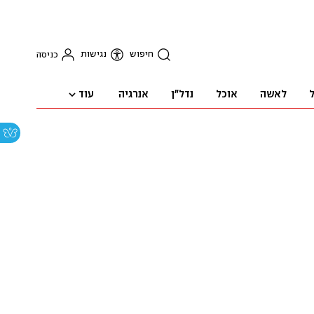
חיפוש
נגישות
כניסה
עוד
ל
לאשה
אוכל
נדל"ן
אנרגיה