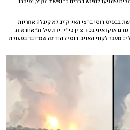
הפיצוצים בחצי האי דווח על תיירים מבוהלים שהגיעו לנפוש בקרים בחופשת הקיץ, ומיהרו 
ביום שלישי אירעו פיצוצים במחסן תחמושת בבסיס רוסי בחצי האי. קייב לא קיבלה אחריות 
פומבית לפיצוצים במחסן התחמושת, אך גורם אוקראיני בכיר ציין כי "יחידת עילית" אחראית 
לפיצוצים. לדבריו מדובר בלוחמים שפועלים מעבר לקווי האויב. רוסיה הודתה שמדובר בפעולת 