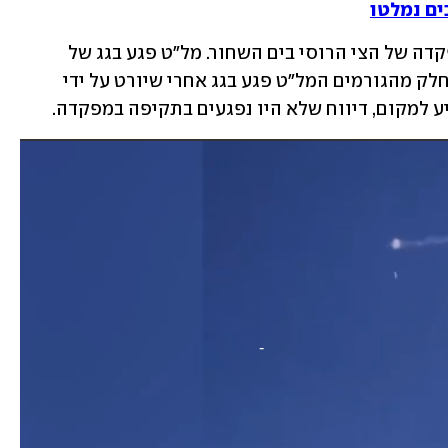
ים נמלטו
הבוקר אירע פיצוץ בעיר סבסטופול, במפקדה של הצי הרוסי בים השחור. מל"ט פגע בגג של 
המפקדה, ובמקום פרצה שריפה. לטענת חלק מהגורמים המל"ט פגע בגג אחרי שיורט על ידי 
 למקום, דיווח שלא היו נפגעים בתקיפה במפקדה. 