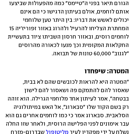
הגורם תיאר בפני ה"טיימס" כמה מהפעולות שביצעו 
אותם לוחמים, אולם בעיתון הדגישו כי הם אינם 
יכולים לאשש את דבריו: בין היתר טען שלוחמי 
המחתרת הצליחו להרעיל ולהרוג באזור זפוריז'יה 15 
לוחמים רוסים, ובאזור חרסון השביתו ציוד בתעשיית 
החקלאות המקומית וכך מנעו לכאורה מהרוסים 
"לגנוב" 60,000 טונות של תבואה.
המטרה: שיפחדו
"המטרה היא להראות לכובשים שהם לא בבית, 
שאסור להם להתמקם פה ושאסור להם לישון 
בבטחה", אמר לעיתון אחד מלוחמי הגרילה. הוא זוהה 
רק בשם הקוד שלו "סבארוג", אל האש במיתולוגיה 
הסלאבית. סבארוג אמר כי כמו לוחמים אחרים גם הוא 
עבר אימונים לפני הפלישה הרוסית, ולאחר שזו החלה 
נשלח על ידי מפקדיו לעיר 
מליטופול
 שבדרום-מזרח 