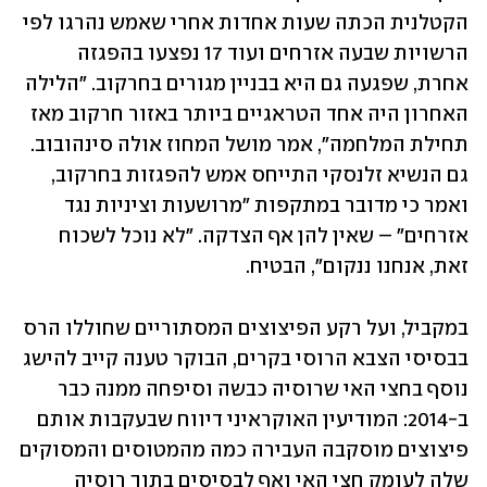
הקטלנית הכתה שעות אחדות אחרי שאמש נהרגו לפי 
הרשויות שבעה אזרחים ועוד 17 נפצעו בהפגזה 
אחרת, שפגעה גם היא בבניין מגורים בחרקוב. "הלילה 
האחרון היה אחד הטראגיים ביותר באזור חרקוב מאז 
תחילת המלחמה", אמר מושל המחוז אולה סינהובוב. 
גם הנשיא זלנסקי התייחס אמש להפגזות בחרקוב, 
ואמר כי מדובר במתקפות "מרושעות וציניות נגד 
אזרחים" – שאין להן אף הצדקה. "לא נוכל לשכוח 
זאת, אנחנו ננקום", הבטיח. 
במקביל, ועל רקע הפיצוצים המסתוריים שחוללו הרס 
בבסיסי הצבא הרוסי בקרים, הבוקר טענה קייב להישג 
נוסף בחצי האי שרוסיה כבשה וסיפחה ממנה כבר 
ב-2014: המודיעין האוקראיני דיווח שבעקבות אותם 
פיצוצים מוסקבה העבירה כמה מהמטוסים והמסוקים 
שלה לעומק חצי האי ואף לבסיסים בתוך רוסיה 