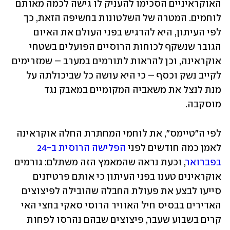
האוקראיניים הסכימו להעניק לו גישה לכמה מאותם 
לוחמים. המטרה של השלטונות בחשיפה הזאת, כך 
לפי העיתון, היא להדגיש בפני העולם את האיום 
הגובר שנשקף לכוחות הרוסיים הפועלים בשטחי 
אוקראינה, וכן להראות לתורמים במערב – שמזרימים 
לקייב נשק וכסף – כי היא עושה כל שביכולתה על 
מנת לנצל את משאביה המקומיים במאבק נגד 
מוסקבה. 
לפי ה"טיימס", את לוחמי המחתרת החלה אוקראינה 
לאמן כמה חודשים לפני 
הפלישה הרוסית ב-24 
בפברואר
, וכעת נראה שהמאמץ הזה משתלם: גורמים 
אוקראינים טענו בפני העיתון כי אותם פרטיזנים 
סייעו לבצע את פעולת החבלה שהובילה ל
פיצוצים 
האדירים בבסיס חיל האוויר הרוסי סאקי
 בחצי האי 
קרים בשבוע שעבר, פיצוצים שבהם נהרסו לפחות 