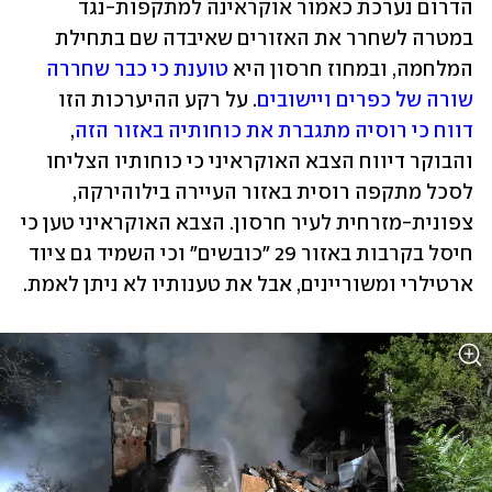
הדרום נערכת כאמור אוקראינה למתקפות-נגד 
במטרה לשחרר את האזורים שאיבדה שם בתחילת 
המלחמה, ובמחוז חרסון היא 
טוענת כי כבר שחררה 
שורה של כפרים ויישובים
. על רקע ההיערכות הזו 
דווח כי רוסיה מתגברת את כוחותיה באזור הזה
, 
והבוקר דיווח הצבא האוקראיני כי כוחותיו הצליחו 
לסכל מתקפה רוסית באזור העיירה בילוהירקה, 
צפונית-מזרחית לעיר חרסון. הצבא האוקראיני טען כי 
חיסל בקרבות באזור 29 "כובשים" וכי השמיד גם ציוד 
ארטילרי ומשוריינים, אבל את טענותיו לא ניתן לאמת. 