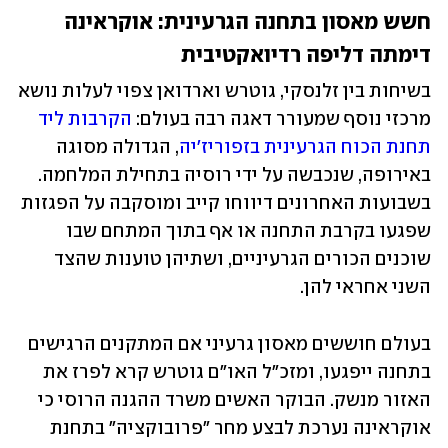
חשש מאסון בתחנה הגרעינית: אוקראינה 
דימתה דליפה רדיואקטיבית
בשיחות בין זלנסקי, גוטרש וארדואן צפוי לעלות נושא 
מרכזי נוסף שמעורר דאגה רבה בעולם: 
הקרבות ליד 
תחנת הכוח הגרעינית בזפוריז'יה
, הגדולה מסוגה 
באירופה, שנכבשה על ידי רוסיה בתחילת המלחמה. 
בשבועות האחרונים דיווחו קייב ומוסקבה על הפגזות 
שפגעו בקרבת התחנה או אף בתוך המתחם שבו 
שוכנים הכורים הגרעיניים, ושתיהן טוענות שהצד 
השני אחראי להן. 
בעולם חוששים מאסון גרעיני אם המתקנים הרגישים 
בתחנה ייפגעו, ומזכ"ל האו"ם גוטרש קרא לפרז את 
האזור מנשק. הבוקר האשים משרד ההגנה הרוסי כי 
אוקראינה נערכת לבצע מחר "פרובוקציה" בתחנת 