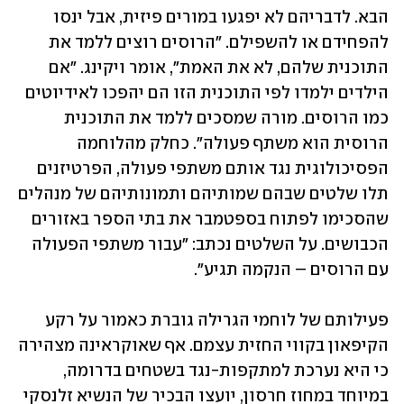
הבא. לדבריהם לא יפגעו במורים פיזית, אבל ינסו 
להפחידם או להשפילם. "הרוסים רוצים ללמד את 
התוכנית שלהם, לא את האמת", אומר ויקינג. "אם 
הילדים ילמדו לפי התוכנית הזו הם יהפכו לאידיוטים 
כמו הרוסים. מורה שמסכים ללמד את התוכנית 
הרוסית הוא משתף פעולה". כחלק מהלוחמה 
הפסיכולוגית נגד אותם משתפי פעולה, הפרטיזנים 
תלו שלטים שבהם שמותיהם ותמונותיהם של מנהלים 
שהסכימו לפתוח בספטמבר את בתי הספר באזורים 
הכבושים. על השלטים נכתב: "עבור משתפי הפעולה 
עם הרוסים – הנקמה תגיע". 
פעילותם של לוחמי הגרילה גוברת כאמור על רקע 
הקיפאון בקווי החזית עצמם. אף שאוקראינה מצהירה 
כי היא נערכת למתקפות-נגד בשטחים בדרומה, 
במיוחד במחוז חרסון, יועצו הבכיר של הנשיא זלנסקי 