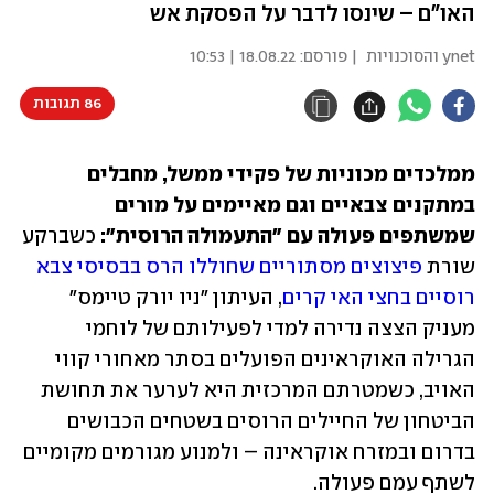
האו"ם – שינסו לדבר על הפסקת אש
ynet והסוכנויות
| פורסם:
18.08.22 | 10:53
86 תגובות
ממלכדים מכוניות של פקידי ממשל, מחבלים 
במתקנים צבאיים וגם מאיימים על מורים 
שמשתפים פעולה עם "התעמולה הרוסית":
 כשברקע 
שורת 
פיצוצים מסתוריים שחוללו הרס בבסיסי צבא 
רוסיים בחצי האי קרים
, העיתון "ניו יורק טיימס" 
מעניק הצצה נדירה למדי לפעילותם של לוחמי 
הגרילה האוקראינים הפועלים בסתר מאחורי קווי 
האויב, כשמטרתם המרכזית היא לערער את תחושת 
הביטחון של החיילים הרוסים בשטחים הכבושים 
בדרום ובמזרח אוקראינה – ולמנוע מגורמים מקומיים 
לשתף עמם פעולה. 