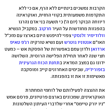
הקרבות נמשכים בינתיים ללא הרף, אם כי ללא 
התקדמות משמעותית בקווי החזית, ואוקראינה 
דיווחה הבוקר (יום ה') כי תשעה בני אדם נהרגו 
בהפגזות מחודשות על העיר 
חרקוב
. במקביל, הנשיא 
וולודימיר זלנסקי
 צפוי להיפגש היום בארצו עם מזכ"ל 
האו"ם 
אנטוניו גוטרש
 ועם נשיא טורקיה 
רג'פ טאיפ 
ארדואן
 ולדון עמם באפשרות של הפסקת אש – כמעט 
חצי שנה לאחר תחילת הפלישה הרוסית. השלושה 
ידונו גם במצב המדאיג ב
תחנת הכוח הגרעינית 
בזפוריז'יה
, שבימים האחרונים קייב ומוסקבה 
מאשימות זו את זו בהפגזתה.  
את ההצצה לפעילותם של לוחמי המחתרת 
האוקראינים, שמכונים בארצם פרטיזנים, פרסם אמש 
"ניו יורק טיימס" אחרי שלדברי העיתון השלטונות 