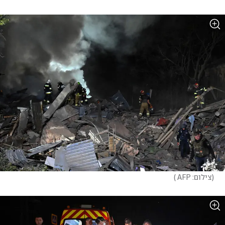
(
צילום: AFP 
)