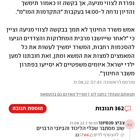
נפרדת לצווי מניעה, אך בקשה זו כאמור תימשך 
והדיון נדחה ל-14:00 בעקבות "התקדמות המו"מ". 
אמש משרד החינוך לא תמך בבקשה לצווי מניעה וציין 
כי "לאחר שייושבו מרבית המחלוקות והצדדים הגיעו 
להסכמות רחבות, המשרד ימשיך לעשות את כל 
המאמצים למצות את המשא ומתן, זאת חובתנו למען 
ילדי ישראל. איומים משפטיים לא יסייעו בפתרון 
משבר החינוך". 
פורסם לראשונה: 07:43, 31.08.22
מצאתם טעות? כתבו לנו | המייל האדום גם בווטסאפ
362
תגובות
הוספת תגובה
צביצ פנסיונר
10:05 | 31.08.22
צפ
שוב מסתבר שבלי הליכוד והביובי הדברים
מסתדרים
להצטרף לדיון
66
22