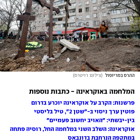
ההרס במריופול 
(
צילום: רויטרס
)
המלחמה באוקראינה - כתבות נוספות
פרשנות: הקרב על אוקראינה יוכרע בדרום
פוטין ערך ניסוי ב-"שטן 2", טיל בליסטי 
בין-יבשתי: "האויב יחשוב פעמיים"
אוקראינה: השלב השני במלחמה החל, רוסיה פתחה 
במתקפה הנרחבת בדונבאס