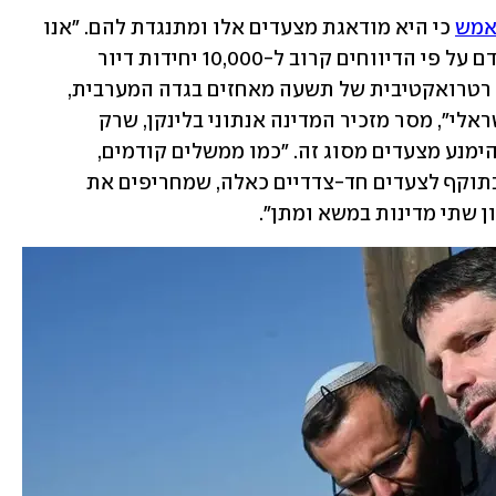
אמש
 כי היא מודאגת מצעדים אלו ומתנגדת להם. "אנו 
מוטרדים מאוד מהחלטתה של ישראל לקדם על פי הדיווחים קרוב ל-10,000 יחידות דיור 
בהתנחלויות, ולהתחיל בתהליך להכשרה רטרואקטיבית של תשעה מאחזים בגדה המערבית, 
שבעבר היו בלתי חוקיים על פי החוק הישראלי", מסר מזכיר המדינה אנתוני בלינקן, שרק 
לאחרונה במהלך ביקורו בישראל ביקש להימנע מצעדים מסוג זה. "כמו ממשלים קודמים, 
דמוקרטיים ורפובליקניים, אנו מתנגדים בתוקף לצעדים חד-צדדיים כאלה, שמחריפים את 
 שתי מדינות במשא ומתן". 