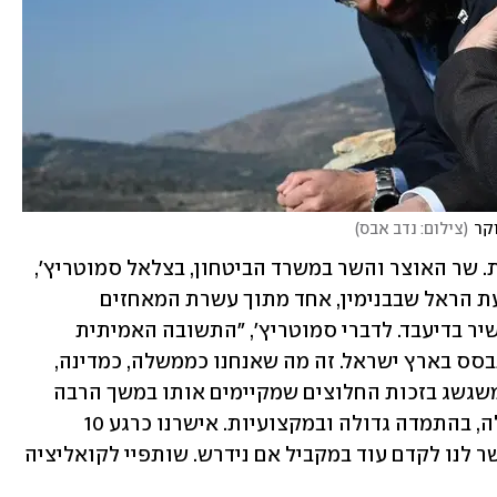
וקר
(
צילום: נדב אבס
)
בממשלה, עם זאת, לא התרגשו מהביקורת. שר האוצר והשר במשרד הביטחון, בצלאל סמוטריץ', 
כינס הבוקר מסיבת עיתונאים במאחז גבעת הראל שבבנימין, אחד מתוך עשרת המאחזים 
הבלתי-חוקיים שהממשלה החליטה להכשיר בדיעבד. לדברי סמוטריץ', "התשובה האמיתית 
לטרור היא להמשיך לבנות, להמשיך להתבסס בארץ ישראל. זה מה שאנחנו כממשלה, כמדינה, 
כעם, חייבים לעשות. מפעל ההתיישבות משגשג בזכות החלוצים שמקיימים אותו במשך הרבה 
מאוד שנים, באהבה גדולה, בנחישות גדולה, בהתמדה גדולה ובמקצועיות. אישרנו כרגע 10 
יישובים, ויש סעיף כללי בהחלטה שמאפשר לנו לקדם עוד במקביל אם נידרש. שותפיי לקואליציה 