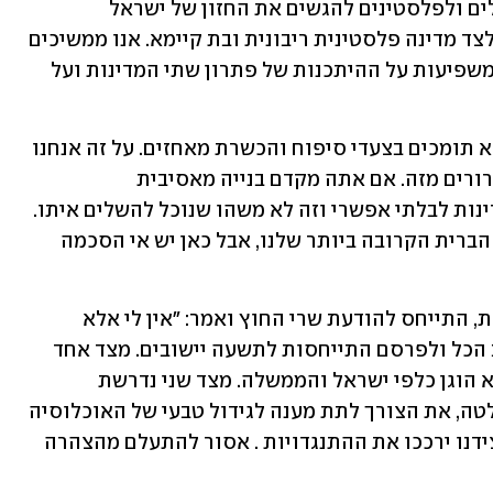
מחדש את המחויבות שלנו לעזור לישראלים ולפלסטינים להגשים את החזון של ישראל 
המשולבת במלואה במזרח התיכון שחיה לצד מדינה פלסטינית ריבונית ובת קיימא. אנו ממשיכים 
לעקוב מקרוב אחר התפתחויות בשטח המשפיעות על ההיתכנות של פתרון שתי המדינות ועל 
בכירים בממשל האמריקני הוסיפו: "אנו לא תומכים בצעדי סיפוח והכשרת מאחזים. על זה אנחנו 
מדברים כל הזמן. לא יכולנו להיות יותר ברורים מזה. אם אתה מקדם בנייה מאסיבית 
בהתנחלויות, זה יהפוך את חזון שתי המדינות לבלתי אפשרי וזה לא משהו שנוכל להשלים איתו. 
אנו בני ברית של ישראל - ישראל היא בת הברית הקרובה ביותר שלנו, אבל כאן יש אי הסכמה 
עודד רביבי, ראש המועצה המקומית אפרת, התייחס להודעת שרי החוץ ואמר: "אין לי אלא 
להצטער על הבחירה של שרי החוץ לעזוב הכל ולפרסם התייחסות לתשעה יישובים. מצד אחד 
הדבר מלמד על יחס לא פרופורציאנלי ולא הוגן כלפי ישראל והממשלה. מצד שני נדרשת 
התייחסות ישראלית שתסביר את הההחלטה, את הצורך לתת מענה לגידול טבעי של האוכלוסיה 
ומענה לצרכי האוכלוסיה. שיח והסבר מצידנו ירככו את ההתנגדויות . אסור להתעלם מהצהרה 