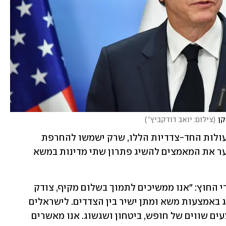
קן
(
צילום: יואב דודקביץ' 
)
בהודעה נכתב: "אנו מתנגדים נחרצות לפעולות החד-צדדיות הללו, שרק ישמשו להחרפת 
המתיחות בין ישראלים לפלסטינים ולערער את המאמצים להשיג פתרון שתי מדינות במשא 
עוד נכתב בהודעה החריגה של ארבעת שרי החוץ: "אנו ממשיכים לתמוך בשלום מקיף, צודק 
ומתמשך במזרח התיכון, שאותו יש להשיג באמצעות משא ומתן ישיר בין הצדדים. לישראלים 
ולפלסטינים מגיע לחיות בשלום, עם אמצעים שווים של חופש, ביטחון ושגשוג. אנו מאשרים 