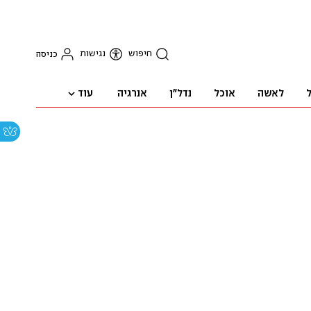
חיפוש
נגישות
כניסה
עוד
ל
לאשה
אוכל
נדל"ן
אנרגיה