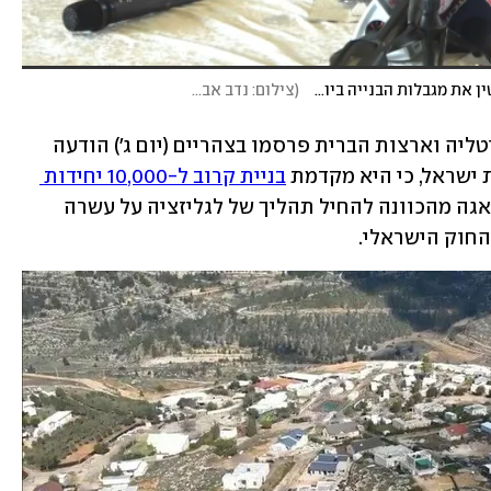
ביקורת מהעולם? סמוטריץ' לא מתרגש: "נסיר לחלוטין את מגבלות הבנייה ביו"ש"
(
צילום: נדב אבס
)
שרי החוץ של צרפת, גרמניה, בריטניה, איטליה וארצות הברית פרסמו בצהריים (יום ג') הודעה 
ישראל, כי היא מקדמת 
בניית קרוב ל-10,000 יחידות 
. בנוסף השרים הביעו דאגה מהכוונה להחיל תהליך של לגליזציה על עשרה 
החוק הישראלי. 