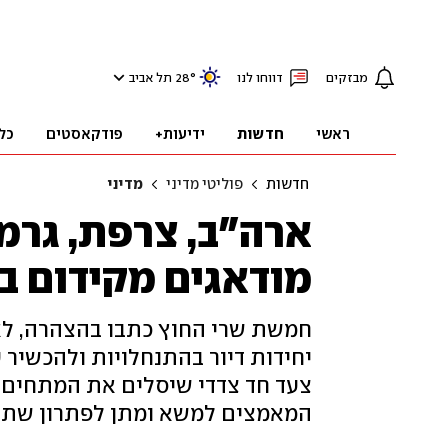
מבזקים
דווחו לנו
°
28
תל אביב
ראשי
חדשות
ידיעות+
פודקאסטים
כל
חדשות
פוליטי מדיני
מדיני
ארה"ב, צרפת, גרמנ
מודאגים מקידום בנ
יחידות דיור בהתנחלויות ולהכשיר 
צעד חד צדדי שיסלים את המתחים ב
המאמצים למשא ומתן לפתרון שתי 