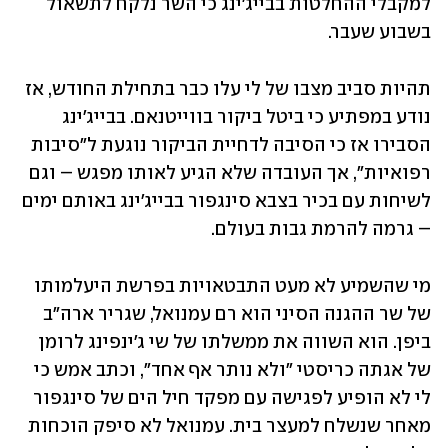
למקבלי ההחלטות בבייג'ינג כי השר נלקח לתשאול 
בשבוע שעבר.
תהיות סביב מצבו של לי עלו כבר בתחילת החודש, אז 
נודע במפתיע כי ביטל ביקור בווייטנאם. בבייג'ינג 
הסבירו אז כי הסיבה לדחיית הביקור נוגעת ל"סיבות 
רפואיות", אך העובדה שלא הגיע לאותו מפגש – וגם 
לשיחות עם בכיר בצבא סינגפור בבייג'ינג באותם ימים 
– גרמה להרמת גבות בעולם.
מי שהשמיע לא מעט התבטאויות בפרשת היעלמותו 
של שר ההגנה הסיני הוא רם עמנואל, שגריר ארה"ב 
ביפן. הוא השווה את ממשלתו של שי ג'ינפינג לרומן 
של אגתה כריסטי "ולא נותר אף אחד", וכתב אמש כי 
לי לא הופיע לפגישה עם מפקד חיל הים של סינגפור 
מאחר שנשלח למעצר בית. עמנואל לא סיפק הוכחות 