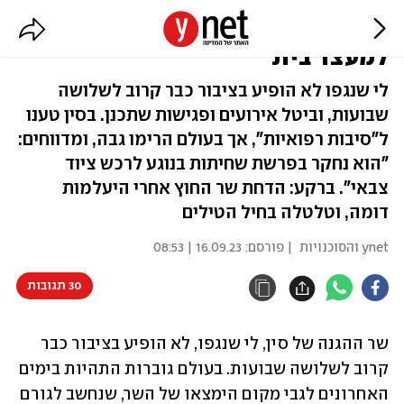
שר ההגנה של סין נעלם: "נשלח
למעצר בית"
לי שנגפו לא הופיע בציבור כבר קרוב לשלושה
שבועות, וביטל אירועים ופגישות שתכנן. בסין טענו
ל"סיבות רפואיות", אך בעולם הרימו גבה, ומדווחים:
"הוא נחקר בפרשת שחיתות בנוגע לרכש ציוד
צבאי". ברקע: הדחת שר החוץ אחרי היעלמות
דומה, וטלטלה בחיל הטילים
ynet והסוכנויות
| פורסם:
16.09.23 | 08:53
30 תגובות
שר ההגנה של סין, לי שנגפו, לא הופיע בציבור כבר 
קרוב לשלושה שבועות. בעולם גוברות התהיות בימים 
האחרונים לגבי מקום הימצאו של השר, שנחשב לגורם 