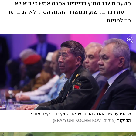
מטעם משרד החוץ בבייג'ינג אמרה אמש כי היא לא 
יודעת דבר בנושא, ובמשרד ההגנה הסיני לא הגיבו עד 
כה לפניות.
שנגפו עם שר ההגנה הרוסי שויגו. החקירה - קצת אחרי 
הביקור
(
צילום:  EPA/YURI KOCHETKOV
)