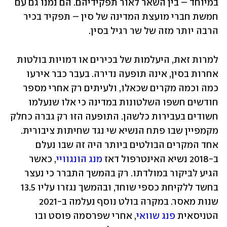
במיוחד – בין השאר לאור תפקידיהם. הם נמנו גם עם 
חמשת חברי מועצת המדינה של סין – תפקיד בכיר 
הרבה יותר מזה של שר רגיל בסין.
למרות זאת, היעלמות של בכירים או דמויות בולטות 
אחרות בסין, אינה תופעה נדירה. בעבר כבר אירעו 
כמה וכמה מקרים שכאלו, ולעיתים רק אחרי מספר 
חודשים חשפו השלטונות במדינה כי אלו שנעלמו 
חשודים בעבירות כלשהן. התופעה הזו רק גברה כחלק 
מקמפיין שבו פתח הנשיא שי נגד שחיתות ציבורית. 
אחד המקרים הבולטים ביותר היה זה שבו נעלם 
ב-2018 נשיא האינטרפול דאז 
מנג הונגוויי
, כאשר 
הגיע לביקור במולדתו. רק בהמשך התברר כי נעצר 
בחשד ללקיחת כספי שוחד, ובהמשך נגזרו עליו 13.5 
שנות מאסר. במקרה בולט נוסף נעלמה ב-2021 
הטניסאית 
פנג שוואי
, אחרי שפרסמה פוסט ובו 