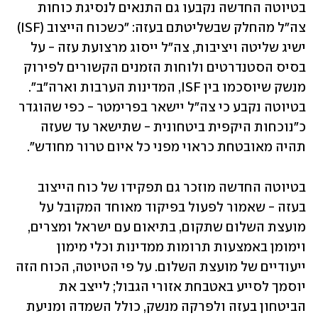
בטיוטה החדשה נקבעו גם התנאים לנסיגת כוחות 
צה"ל מהחלק שבשליטתם בעזה: "כשכוח הייצוב (ISF) 
ישיג שליטה ויציבות, צה"ל ייסוג מרצועת עזה - על 
בסיס הסטנדרטים ולוחות הזמנים הקשורים לפירוק 
מנשק שיוסכמו בין ISF, המדינות הערבות וארה"ב". 
בטיוטה נקבע כי צה"ל יישאר בפרימטר - כפי שהוגדר 
כ"נוכחות היקפית ביטחונית - שתישאר עד שעזה 
תהיה מאובטחת כראוי מפני כל איום טרור מחודש".
בטיוטה החדשה מוזכר גם תפקידו של כוח הייצוב 
בעזה - שאמור לפעול בפיקוד מאוחד המקובל על 
מועצת השלום שתקום, בתיאום עם ישראל ומצרים, 
וימומן באמצעות תרומות ממדינות וכלי מימון 
ייעודיים של מועצת השלום. על פי הטיוטה, הכוח הזה 
יוסמך לסייע באטבחת אזורי הגבול; לייצב את 
הביטחון בעזה ולפרקה מנשק, כולל השמדה ומניעת 