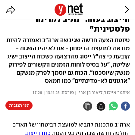
בהצעת ארה"ב החדשה להקמת כוח
הייצוב בעזה: "נתיב למדינה
פלסטינית"
טיוטת הצעה חדשה שגיבשה ארה"ב ואמורה להיות
מובאת למועצת הביטחון - אם לא יהיו השגות -
קובעת כי צה"ל ייסוג מהרצועה כשכוח הייצוב ישיג
שליטה, "על בסיס לוחות הזמנים הקשורים לפירוק
מנשק שיוסכמו". הכוח גם יוסמך לפרק מנשקם
"ארגונים לא-מדינתיים" כמו חמאס
איתמר אייכנר
,
ליאור בן ארי
| פורסם:
13.11.25 | 17:26
137 תגובות
ארה"ב מתכננת להביא למועצת הביטחון של האו"ם 
החלטה חדשה שבה תִּיקָּבַע הקמת 
כוח הייצוב 