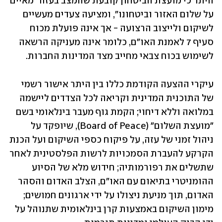
היתר כי מועצת הביטחון קובעת שהמצב בעזה "מאיים 
על שלום האזור וביטחונו", ומציעה צעדים מעשיים 
לשיקום ולייצוב הרצועה - אך אינה פועלת מכוח 
סעיף 7 לאמנת האו"ם, כלומר אינה מעניקה הרשאה 
לשימוש בכוח צבאי מחייב מצד המדינות החברות.
עיקרי ההצעה הקודמת כללו בין היתר אישור רשמי 
של התוכנית המדינית וקריאה לכל הצדדים ליישמה 
במלואה וללא דיחוי; הקמת גוף מעבר בינלאומי בשם 
"מועצת השלום" (Board of Peace), שיופקד על 
ניהול זמני של עזה, על פיקוח כספי השיקום ועל הכנת 
הקרקע להעברת הסמכויות לרשות הפלסטינית לאחר 
שתשלים את רפורמותיה; חידוש מלא של הסיוע 
ההומניטרי בתיאום עם האו"ם, הצלב האדום והסהר 
האדום, תוך מניעת ניצולו על ידי ארגונים חמושים; 
מימון השיקום באמצעות קרן בינלאומית שתנוהל על 