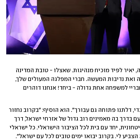
על שותפו לפיד אמר: "לא בפעם הראשונה, יאיר לפיד מוכיח מנהיגות. שאצלו - טובת המדינה 
באמת מעל הכול. יש בו את אומץ ההחלטה ואת נדיבות המעשה. חברי המפלגה המעולים שלך, 
מיש עתיד, מתחברים הערב לחברותיי ולחבריי למשפחה אחת גדולה - ביחד! אנחנו דוהרים 
בנט פנה ליו"ר ישר! גדי איזנקוט, ואמר: "גדי, דלתנו פתוחה גם עבורך". הוא הוסיף: "בקרוב נחזור 
לממשלה של 'אנחנו' ולא אני. נוביל את העם בדרך בה מאמינים רוב גדול של אזרחי ישראל, דרך 
הימין הליברלי הציוני - עוצמה מדינית וביטחונית, יחד עם בית לכל הציבור הישראלי. כל ישראלי 
הצביע לי. בקרוב יבואו ימים טובים לכל עם ישראל". 