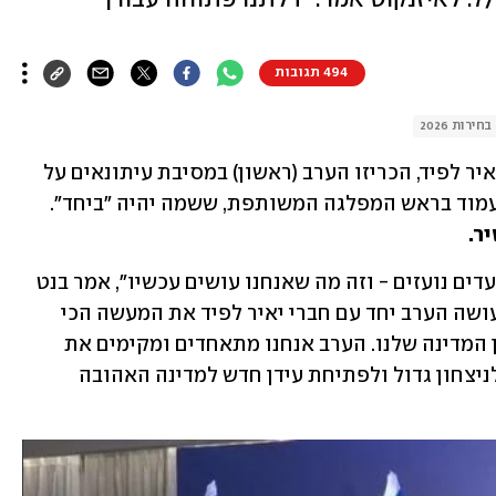
494 תגובות
בחירות 2026
שני ראשי הממשלה לשעבר, נפתלי בנט ויאיר לפיד, הכריזו הערב (ראשון) במסיבת עיתונאים על 
עמוד בראש המפלגה המשותפת, ששמה יהיה "ביחד".
"אחיי ואחיותיי, רגעים גורליים דורשים צעדים נועזים - וזה מה שאנחנו עושים עכשיו", אמר בנט 
בפתח דבריו. "אני שמח לבשר לכם שאני עושה הערב יחד עם חברי יאיר לפיד את המעשה הכי 
ציוני והכי פטריוטי שעשינו אי פעם, למען המדינה שלנו. הערב אנחנו מתאחדים ומקימים את 
מפלגת 'ביחד' בהנהגתי, מפלגה שתוביל לניצחון גדול ולפתיחת עידן חדש למדינה האהובה 