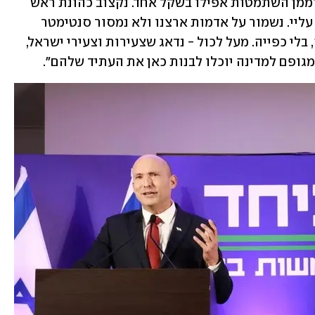
ישראל. נוביל חוק שירות לכולם ונפסיק לממן השתמטות אפילו בשקל אחד. נקצוב כהונת ראש 
ממשלה לשמונה שנים, וזה יחול קודם כל עליי. נשמור על אדמות ארצנו ולא נמסור סנטימטר 
לאויב. נחזק יהדות מקרבת, טובה ומכילה, בלי כפייה. מעל לכול - נדאג שצעירות וצעירי ישראל, 
גופם למדינה יוכלו לבנות כאן את העתיד שלהם".