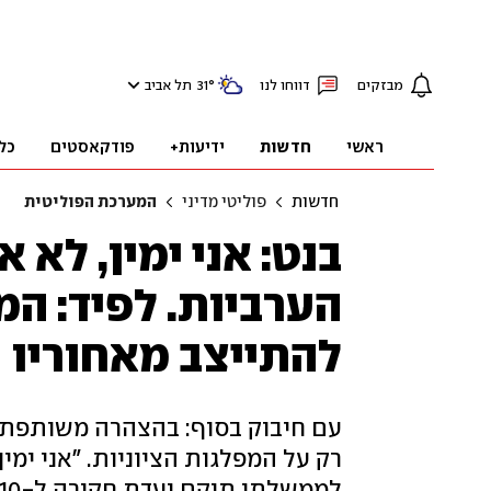
מבזקים
דווחו לנו
°
31
תל אביב
ראשי
חדשות
ידיעות+
פודקאסטים
כל
חדשות
פוליטי מדיני
המערכת הפוליטית
בנט: אני ימין, לא
הערביות. לפיד: המ
להתייצב מאחוריו
עם חיבוק בסוף: בהצהרה משותפת, ל
רק על המפלגות הציוניות. "אני ימין
לממשלתו תוקם ועדת חקירה ל-7/10. לאיזנקוט אמר: "דלתנו פתוחה עבורך"