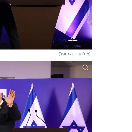
(
צילום: דנה קופל
)