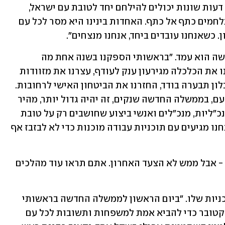
גאים בזה. אני גאה בזה ששני מנהיגים עם דעות שונות יכולים להילחם יחד לטובת עם ישראל, 
בדיוק כמו שהבנים שלנו, החיילים שלנו, נלחמים כתף אל כתף. האחדות בינינו היא מסר לכל עם 
. כשאנחנו עובדים ביחד, אנחנו מנצחים". 
בנט ציין את הישגי ממשלת השינוי שבראשה הוא עמד. "בראשותי הספקנו בשנה אחת מה 
שממשלות אחרות לא עשו בארבע: הוצאנו את הכלכלה מגירעון ענק לעודף, עצרנו את מזוודות 
המזומנים לחמאס, סירבנו להכיל אפילו בלון תבערה בודד, החזרנו את הביטחון האישי לרחובות. 
אלה היו ימים טובים לישראל", אמר. "והפעם, בממשלה החדשה שנקים, זה יהיה גדול יותר, מהיר 
יותר וטוב יותר. ממשלה של מקצוענים, מנכ"ליות, מנכ"לים ואנשי ביצוע שחושבים רק על טובת 
ישראל. המדינה תחזור להיות מנוהלת. אנחנו מגיעים עם תוכניות עבודה מוכנות כדי לא לבזבז אף 
בנט הוסיף: "זה צעד גדול לתיקון המדינה - אבל ממש לא הצעד האחרון. אתם תראו עוד מהלכים 
ראש הממשלה לשעבר הרחיב באשר לתוכניות שלו. "ביום הראשון לממשלה החדשה בראשותי 
נקים ועדת חקירה ממלכתית לטבח 7 באוקטובר כדי להביא אמת למשפחות ותשובות לכל עם 