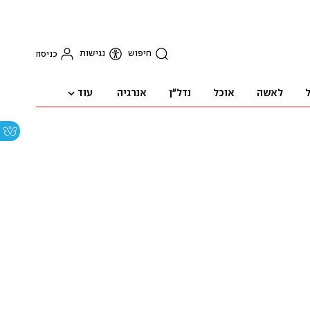
חיפוש
נגישות
כניסה
עוד
ל
לאשה
אוכל
נדל"ן
אנרגיה