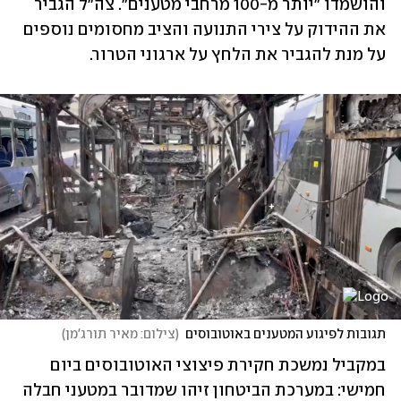
והושמדו "יותר מ-100 מרחבי מטענים". צה"ל הגביר 
את ההידוק על צירי התנועה והציב מחסומים נוספים 
על מנת להגביר את הלחץ על ארגוני הטרור.
תגובות לפיגוע המטענים באוטובוסים
(
צילום: מאיר תורג'מן
)
במקביל נמשכת חקירת פיצוצי האוטובוסים ביום 
חמישי: במערכת הביטחון זיהו שמדובר במטעני חבלה 