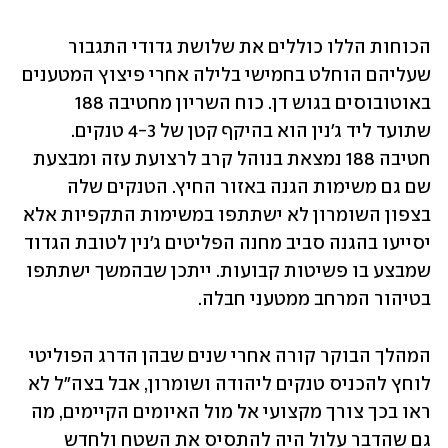
הכוחות הללו כוללים את שלושת גדודי התגבור 
שעליהם הוחלט בחמישי בלילה אחרי פיצוץ המטענים 
באוטובוסים בגוש דן. כוח השריון מחטיבה 188 
שתועד ליד ג'נין הוא בהיקף קטן של 4-3 טנקים. 
חטיבה 188 נמצאת בנוהל קרב לרצועת עזה ומבצעת 
שם גם משימות הגנה באזור החיץ. הטנקים שלה 
בצפון השומרון לא ישתתפו במשימות התקפיות אלא 
יסייעו בהגנה סביב מחנה הפליטים ג'נין לטובת הגדוד 
שמבצע בו פשיטות קבועות. ייתכן שבהמשך ישתתפו 
בטיהור המרחב ממטעני חבלה. 
המהלך הבוקר קורה אחרי שנים שבהן הדרג הפוליטי 
לוחץ להכניס טנקים ליהודה ושומרון, אבל בצה"ל לא 
ראו בכך צורך מקצועי אל מול האיומים הקיימים, מה 
גם שהדבר עלול היה להתסיס את השטח ולחדש 