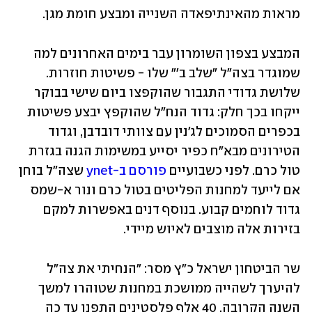
מראות מהאינתיפאדה השנייה ומבצע חומת מגן. 
המבצע בצפון השומרון עבר בימים האחרונים למה 
שמוגדר בצה"ל "שלב ב'" שלו - פשיטות חוזרות. 
שלושת גדודי התגבור שהוקפצו ביום שישי בבוקר 
ייקחו בכך חלק: גדוד הנח"ל שהוקפץ יבצע פשיטות 
בכפרים הסמוכים לג'נין עם צוותי דובדבן, וגדוד 
הטירונים מבא"ח כפיר יסייע במשימות הגנה בגזרת 
טול כרם. לפני כשבועיים 
פורסם ב-ynet
 שצה"ל בוחן 
אם לייעד למחנות הפליטים בטול כרם ונור א-שמס 
גדוד לוחמים קבוע. בנוסף דנים באפשרות למקם 
בזירות אלה מוצבים לאיוש מיידי. 
שר הביטחון ישראל כ"ץ מסר: "הנחיתי את צה"ל 
להיערך לשהייה ממושכת במחנות שטוהרו למשך 
השנה הקרובה. 40 אלף פלסטינים התפנו עד כה 