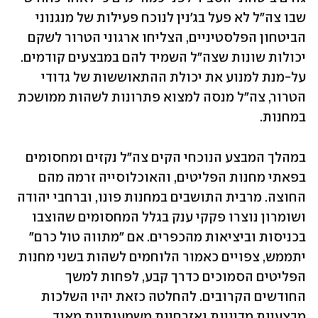
שבו צה"ל לא פעל בג'נין לנוכח פעילות של מנגנוני 
הביטחון הפלסטיניים, הצליחו ארגוני הטרור לשקם 
יכולות שונות שצה"ל השמיד להם במבצעים קודמים. 
על-מנת למנוע את יכולת ההתאוששות של גדודי 
הטרור, צה"ל מנסה למצוא פתרונות לשהות ממושכת 
במחנות. 
במהלך המבצע הנוכחי הקים צה"ל נקזים ומחסומים 
בפאתי מחנות הפליטים, והאוכלוסייה זרמה מהם 
החוצה. מרבית התושבים במחנות פונו, וברחבי יהודה 
ושומרון נוצרו פקקי ענק בגלל המחסומים שהוצבו 
בכניסות וביציאות מהכפרים. אם "מתווה טול כרם" 
יתממש, צפויים כאמור הלוחמים לשהות בשני מחנות 
הפליטים הסמוכים כדרך קבע, לפחות למשך 
החודשים הקרובים. להחלטה כזאת יהיו השלכות 
מבצעיות מדיניות ואזרחיות משמעותיות מאוד. 