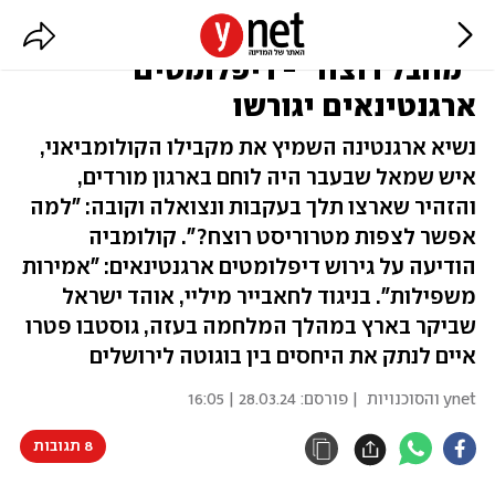
מיליי כינה את נשיא קולומביה
"מחבל רוצח" - דיפלומטים
ארגנטינאים יגורשו
נשיא ארגנטינה השמיץ את מקבילו הקולומביאני,
איש שמאל שבעבר היה לוחם בארגון מורדים,
והזהיר שארצו תלך בעקבות ונצואלה וקובה: "למה
אפשר לצפות מטרוריסט רוצח?". קולומביה
הודיעה על גירוש דיפלומטים ארגנטינאים: "אמירות
משפילות". בניגוד לחאבייר מיליי, אוהד ישראל
שביקר בארץ במהלך המלחמה בעזה, גוסטבו פטרו
איים לנתק את היחסים בין בוגוטה לירושלים
ynet והסוכנויות
| פורסם:
28.03.24 | 16:05
8 תגובות