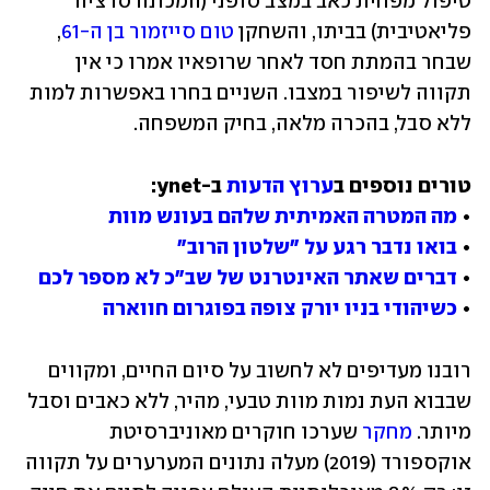
טיפול מפחית כאב במצב סופני (המכונה סדציה 
פליאטיבית) בביתו, והשחקן 
טום סייזמור בן ה-61
, 
שבחר בהמתת חסד לאחר שרופאיו אמרו כי אין 
תקווה לשיפור במצבו. השניים בחרו באפשרות למות 
ללא סבל, בהכרה מלאה, בחיק המשפחה.
טורים נוספים ב
ערוץ הדעות
• 
מה המטרה האמיתית שלהם בעונש מוות
• 
בואו נדבר רגע על "שלטון הרוב"
• 
דברים שאתר האינטרנט של שב"כ לא מספר לכם
• 
כשיהודי בניו יורק צופה בפוגרום חווארה
רובנו מעדיפים לא לחשוב על סיום החיים, ומקווים 
שבבוא העת נמות מוות טבעי, מהיר, ללא כאבים וסבל 
מיותר. 
מחקר
 שערכו חוקרים מאוניברסיטת 
אוקספורד (2019) מעלה נתונים המערערים על תקווה 