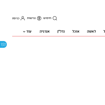
חיפוש
נגישות
כניסה
עוד
ל
לאשה
אוכל
נדל"ן
אנרגיה