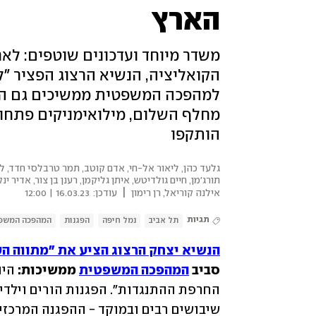
הארץ
משדר מיוחד ועדכונים שוטפים: לא
הקואליציה, הנשיא הרצוג הפציר "ל
למהפכה המשפטית ממשיכים גם היו
מחלף השלום, מילואימניקים פתחו "
הותקפו
גלעד כהן, ליאור אל-חי, אדם קוטב, תמר טרבלסי חדד, ליר
תורג'מן, חיים גולדיטש, איתן גליקמן, רענן בן צור, אדיר ינ
|
אילנה קוריאל, רן רימון
עודכן:
16.03.23 | 12:00
תגיות
תל אביב
נמל חיפה
הפגנות
המהפכה המשפ
הנשיא יצחק הרצוג הציע את "מתווה ה
סביב 
המהפכה המשפטית
 ממשיכות: 