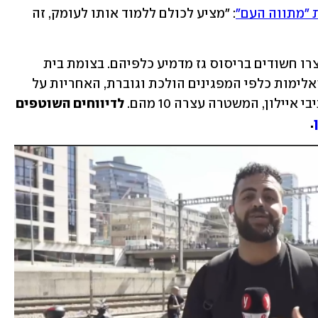
 "מתווה העם"
: "מציע לכולם ללמוד אותו לעומק, זה 
בתל אביב וברמת גן מפגינים הותקפו, נעצרו חשודים בריסוס גז מדמיע כלפיהם. בצומת בית 
יהושע: רכב דהר לכיוון מפגינים. לפיד: "האלימות כלפי המפגינים הולכת וגוברת, האחריות על 
יילון, המשטרה עצרה 10 מהם.
 לדיווחים השוטפים 
. 