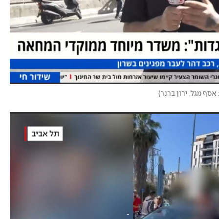
 אסף מגל, ירון ברנר
)