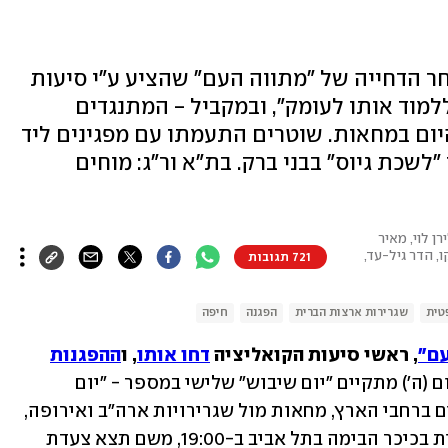
חר הדחייה של "מתווה העם" שהציע ע"י סיעות
למוד אותו לעומק", ובמקביל - המתנגדים
ם במחאות. שוטרים התעמתו עם מפגינים ליד
לשכת גיוס" בבני ברק. בת"א ור"ג: מוחים
ן לוי, מאיר
קו, הדר גיל-עד,
721 תגובות
טית
שגרירות ארצות הברית
הפגנה
חיפה
עם"
, ראשי סיעות הקואליציה 
דחו אותו
, ו
ההפגנות
היום (ה') מתקיים "יום שיבוש" שלישי במספר - "יום 
החרפת ההתנגדות". הפגנות הורים וילדים ברחבי הארץ, מחאות מול שגרירויות ארה"ב ואירופה, 
שיבושים רבים ובמוקד - ההפגנה המרכזית בכיכר הבימה בתל אביב ב-19:00, משם תצא צעדת 