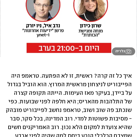
גלריה
איך כל זה קרה? ראשית, זו לא הפתעה. טראמפ היה 
הפייבוריט לניצחון מראשית המרוץ. הוא הוביל בגדול 
על ביידן, בעיקר מאז העימות. הייתה תקופה קצרה 
של התלהבות מהאריס; היא חלפה לפני שבועות. כפי 
שנכתב פה שוב ושוב, טראמפ נחשב לפייבוריט מובהק 
- מסיבות פשוטות למדי. רוב המדינה, בכל סקר, סבר 
שהיא צועדת למקום הלא נכון. רוב האמריקנים חשים 
שמצבם הכלכלי הורע ביחס למה שהיה לפני ארבע 