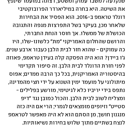
שנקלעה למשבר עמוק ומשסע, רצתה במועמד שינפץ 
את השיטה. היא בחרה במיליארדר הפרובוקטיבי 
דונלד טראמפ ב-2016. הוא הפסיד את הבחירות 
שלאחר מכן, בעיקר בשל התפרצות מגפה והתגובה 
הכושלת של ממשלו. אך חוסר הנחת החברתי, 
והרושם שהחלום האמריקני "מת" כלשונו-שלו, היו 
כה עמוקים - שהוא חזר לבית הלבן כעבור ארבע שנים. 
ג'ו ביידן? הוא היה הפסקה קלה בעידן טראמפ, פאוזה 
לפני חזרת הדונלד לבית הלבן. זה סיפור תקדימי 
בהיסטוריה האמריקנית, בכל כך הרבה ממדים; אפוס 
מיתולוגי על מועמד ימין השנוא על ידי חצי מהמדינה, 
נתפס בידי יריביו כלא לגיטימי, מורשע בפלילים - 
ומצליח לשוב לבית הלבן. והכול כמובן נגד "דיפ 
סטייט" וזיופים מומצאים לגמרי; הרי אם היה כזה 
מנגנון חושך, מן הסתם הוא לא היה מאפשר לטראמפ 
לנצח בשתיים מתוך שלוש בחירות נשיאותיות. 