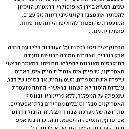
שנים. הנשיא ביידן לא פופולרי, דרמטית; הניסיון 
להסתיר את מצבו הקוגניטיבי היווה נזק עצום. 
המועמדת שהוצנחה להחליפו הייתה עוד פחות 
פופולרית ממנו.
הדמוקרטים ניסו לכסות על העובדות הללו עם הרבה 
אבק כוכבים, הצהרות תמיכה מרגשות וועידה 
דמוקרטית מאורגנת להפליא. הם ניסו, כמאמר הביטוי 
האמריקני, טו פייק איט אנטיל יו מייק איט. האריס 
שיפרה את המספרים, משמעותית. אך בסופו של דבר, 
עובדות היסוד לא השתנו. בראשן - היותה מועמדת 
שנכפתה על המפלגה, ללא פריימריז. ובנוסף, 
האמריקנים סבלו וסובלים ממחירים בלתי אפשריים. 
מתחושה של מערכת שבורה ונצלנית. הגבול הדרומי 
אכן פרוץ; התמיכה ההיספאנית הניכרת בטראמפ 
מעידה עד כמה המצב הזה שנוא, לרוחב כל 