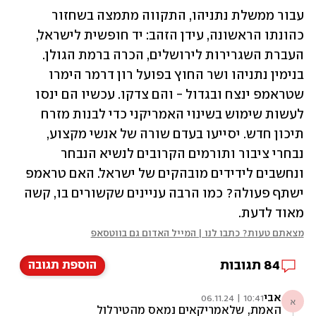
עבור ממשלת נתניהו, התקווה מתמצה בשחזור 
כהונתו הראשונה, עידן הזהב: יד חופשית לישראל, 
העברת השגרירות לירושלים, הכרה ברמת הגולן. 
בנימין נתניהו ושר החוץ בפועל רון דרמר הימרו 
שטראמפ ינצח ובגדול - והם צדקו. עכשיו הם ינסו 
לעשות שימוש בשינוי האמריקני כדי לבנות מזרח 
תיכון חדש. יסייעו בעדם שורה של אנשי מקצוע, 
נבחרי ציבור ותורמים הקרובים לנשיא הנבחר 
ונחשבים לידידים מובהקים של ישראל. האם טראמפ 
ישתף פעולה? כמו הרבה עניינים שקשורים בו, קשה 
מאוד לדעת.
מצאתם טעות? כתבו לנו | המייל האדום גם בווטסאפ
84
תגובות
הוספת תגובה
אבי
10:41 | 06.11.24
א
האמת, שלאמריקאים נמאס מהטירלול